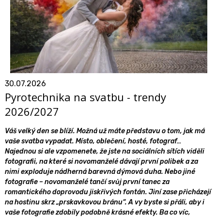
30.07.2026
Pyrotechnika na svatbu - trendy
2026/2027
Váš velký den se blíží. Možná už máte představu o tom, jak má
vaše svatba vypadat. Místo, oblečení, hosté, fotograf…
Najednou si ale vzpomenete, že jste na sociálních sítích viděli
fotografii, na které si novomanželé dávají první polibek a za
nimi exploduje nádherná barevná dýmová duha. Nebo jiné
fotografie – novomanželé tančí svůj první tanec za
romantického doprovodu jiskřivých fontán. Jiní zase přicházejí
na hostinu skrz „prskavkovou bránu“. A vy byste si přáli, aby i
vaše fotografie zdobily podobně krásné efekty. Ba co víc,