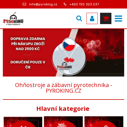
info@pyroking.cz
+420 725 323 237
Ohňostroje a zábavní pyrotechnika -
PYROKING.CZ
Hlavní kategorie