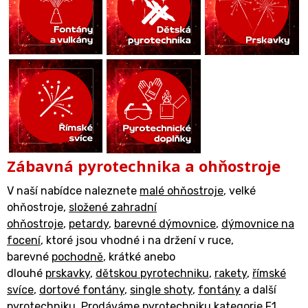
Zábavná pyrotechnika a ohňostroje
V naší nabídce naleznete
malé ohňostroje
, velké
ohňostroje,
složené zahradní
ohňostroje
,
petardy
,
barevné dýmovnice
,
dýmovnice na
focení
, ktoré jsou vhodné i na držení v ruce,
barevné
pochodně
, krátké anebo
dlouhé
prskavky
,
dětskou pyrotechniku
,
rakety
,
římské
svíce
,
dortové fontány
,
single shoty
,
fontány
a další
pyrotechniku. Prodáváme pyrotechniku kategorie F1,