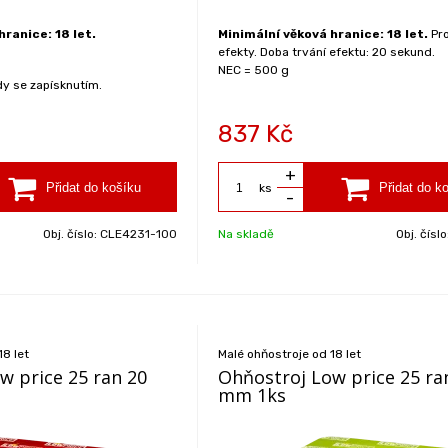
hranice: 18 let.
Minimální věková hranice: 18 let.
Pro
efekty. Doba trvání efektu: 20 sekund.
NEC = 500 g
dy se zapísknutím.
837
Kč
+
ks
-
Obj. číslo:
CLE4231-100
Na skladě
Obj. čísl
18 let
Malé ohňostroje od 18 let
w price 25 ran 20
Ohňostroj Low price 25 ra
mm 1ks