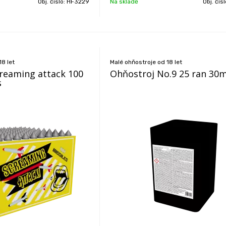
Obj. číslo:
HF3229
Na skladě
Obj. čís
18 let
Malé ohňostroje od 18 let
reaming attack 100
Ohňostroj No.9 25 ran 30
s