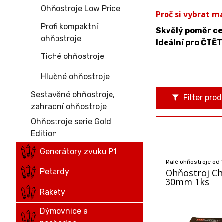
Ohňostroje Low Price
Proč si vybrat m
Profi kompaktní
Skvělý poměr ce
ohňostroje
Ideální pro
ČTĚTE
Tiché ohňostroje
Hlučné ohňostroje
Sestavěné ohňostroje,
Filter pro
zahradní ohňostroje
Ohňostroje serie Gold
Edition
Generátory zvuku P1
Malé ohňostroje od 
Petardy
Ohňostroj C
30mm 1ks
Rakety
Dýmovnice a