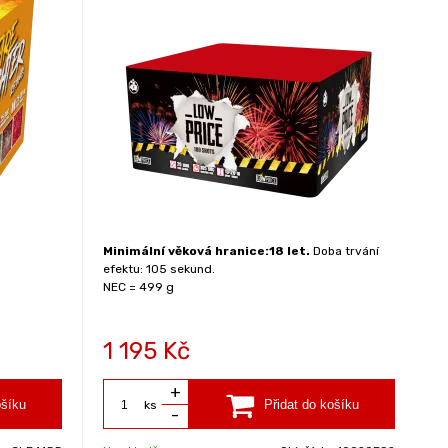
Minimální věková hranice:18 let.
Doba trvání
efektu: 105 sekund.
NEC = 499 g
1 195
Kč
+
ks
-