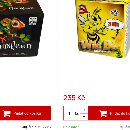
235
Kč
+
ks
-
Obj. číslo:
HF22117
Na skladě
Obj. čí