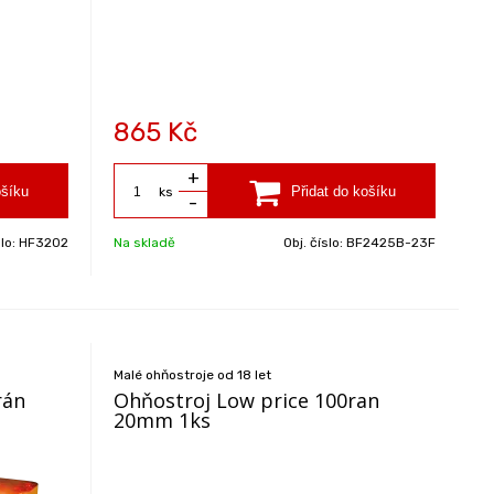
865
Kč
+
ks
-
slo:
HF3202
Na skladě
Obj. číslo:
BF2425B-23F
Malé ohňostroje od 18 let
rán
Ohňostroj Low price 100ran
20mm 1ks