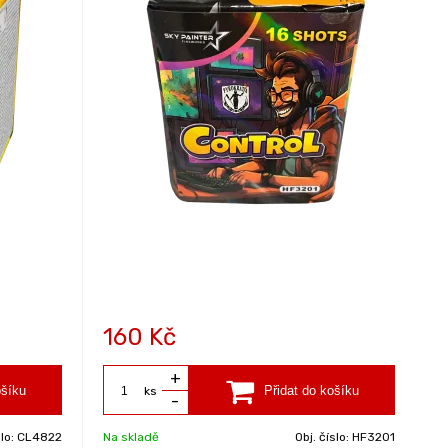
160
Kč
+
ks
-
slo:
CL4822
Na skladě
Obj. číslo:
HF3201