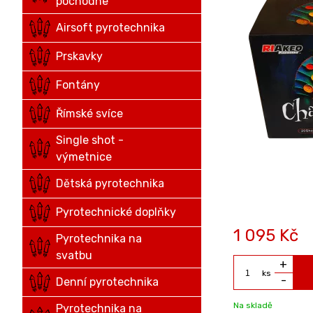
pochodne
Airsoft pyrotechnika
Prskavky
Fontány
Římské svíce
Single shot -
výmetnice
Dětská pyrotechnika
Pyrotechnické doplňky
1 095
Kč
Pyrotechnika na
svatbu
+
ks
-
Denní pyrotechnika
Na skladě
Pyrotechnika na