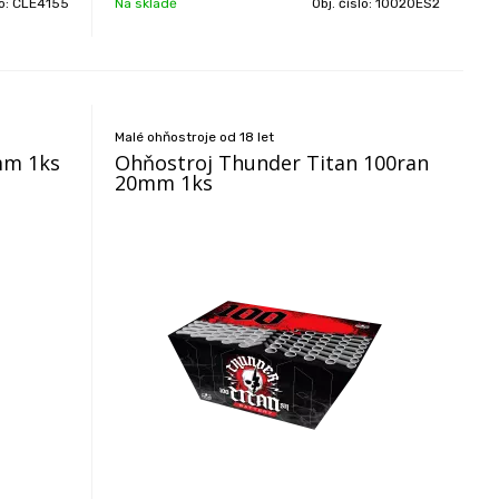
lo:
CLE4155
Na skladě
Obj. číslo:
10020ES2
Malé ohňostroje od 18 let
mm 1ks
Ohňostroj Thunder Titan 100ran
20mm 1ks