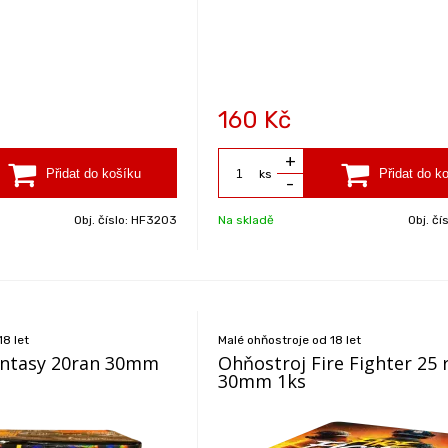
160
Kč
+
ks
-
Obj. číslo:
HF3203
Na skladě
Obj. čí
18 let
Malé ohňostroje od 18 let
antasy 20ran 30mm
Ohňostroj Fire Fighter 25 
30mm 1ks