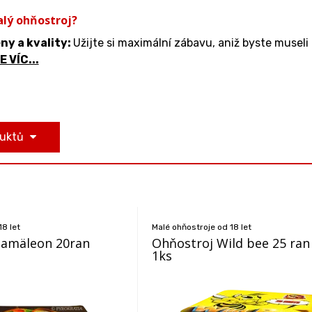
alý ohňostroj?
ny a kvality:
Užijte si maximální zábavu, aniž byste museli 
 VÍC...
duktů
18 let
Malé ohňostroje od 18 let
hamäleon 20ran
Ohňostroj Wild bee 25 ra
1ks