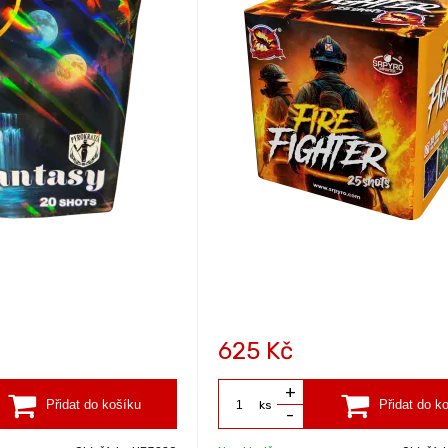
625
Kč
+
ks
-