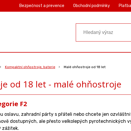
Bezpečnost a prevence
Obchodní podmínky
Platba
Kompaktní ohňostroje, baterie
Malé ohňostroje od 18 let
e od 18 let - malé ohňostroje
egorie F2
u oslavu, zahradní párty s přáteli nebo chcete jen ozvláštni
ově dostupných, ale přesto velkolepých pyrotechnických v
zážitek.