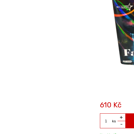
610
Kč
+
ks
-