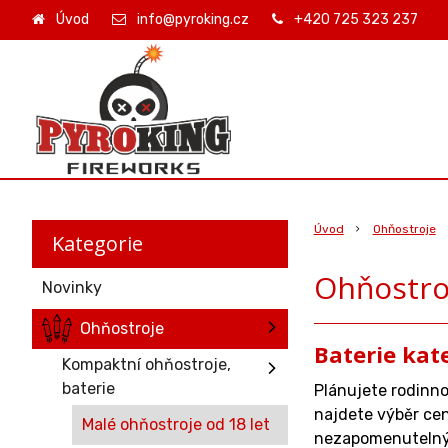
Úvod
info@pyroking.cz
+420 725 323 237
Úvod
Ohňostroje
Kategorie
Ohňostroj
Novinky
Ohňostroje
Baterie kat
Kompaktní ohňostroje,
baterie
Plánujete rodinno
najdete výběr cen
Malé ohňostroje od 18 let
nezapomenutelný 