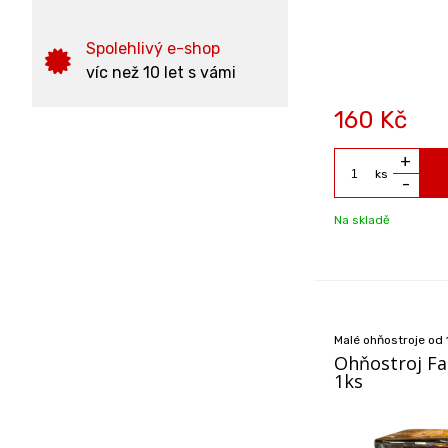
Spolehlivý e-shop
víc než 10 let s vámi
160
Kč
+
ks
-
Na skladě
Malé ohňostroje od 
Ohňostroj F
1ks