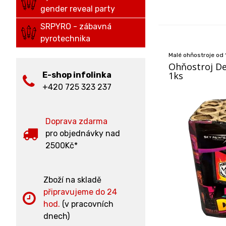
gender reveal party
SRPYRO - zábavná
pyrotechnika
Malé ohňostroje od 
Ohňostroj D
1ks
E-shop infolinka
+420 725 323 237
Doprava zdarma
pro objednávky nad
2500Kč*
Zboží na skladě
připravujeme do 24
hod.
(v pracovních
dnech)