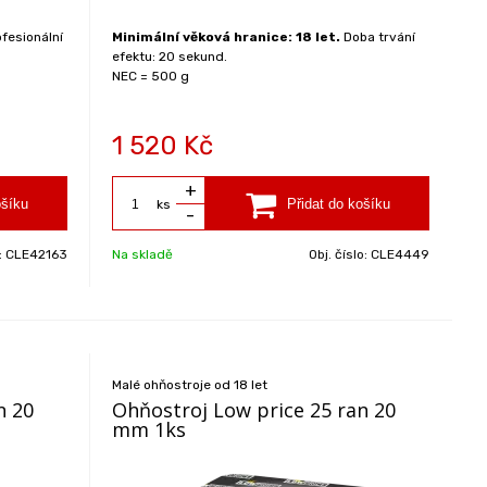
fesionální
Minimální věková hranice: 18 let.
Doba trvání
efektu: 20 sekund.
NEC = 500 g
1 520
Kč
+
ks
-
o:
CLE42163
Na skladě
Obj. číslo:
CLE4449
Malé ohňostroje od 18 let
n 20
Ohňostroj Low price 25 ran 20
mm 1ks