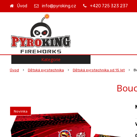
Úvod
info@pyroking.cz
+420 725 323 237
Kategorie
Úvod
Dětská pyrotechnika
Dětská pyrotechnika od 15 let
B
Bouc
Novinka
O