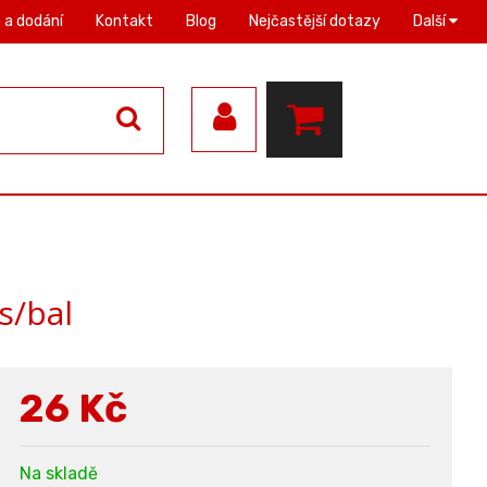
 a dodání
Kontakt
Blog
Nejčastější dotazy
Další
s/bal
26
Kč
Na skladě