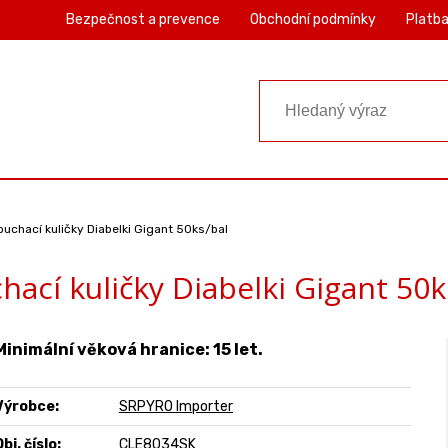
Bezpečnost a prevence
Obchodní podmínky
Platba
ouchací kuličky Diabelki Gigant 50ks/bal
hací kuličky Diabelki Gigant 50k
Minimální věková hranice: 15 let.
Výrobce:
SRPYRO Importer
bj. číslo:
CLE8034SK