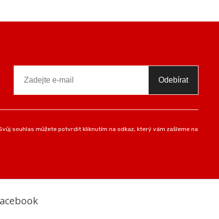
Odebírat
vůj souhlas můžete potvrdit kliknutím na odkaz, který vám zašleme na
Facebook