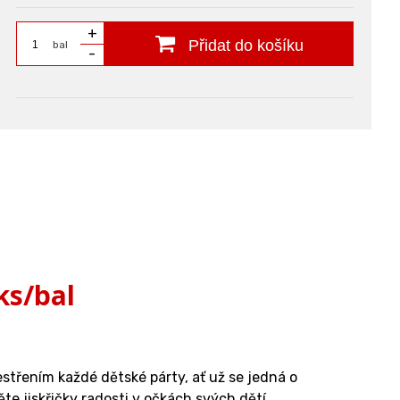
+
Přidat do košíku
bal
-
ks/bal
estřením každé dětské párty, ať už se jedná o
te jiskřičky radosti v očkách svých dětí.