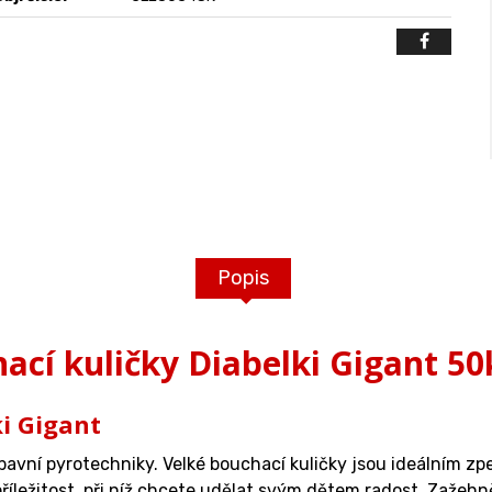
Popis
ací kuličky Diabelki Gigant 50
i Gigant
bavní pyrotechniky. Velké bouchací kuličky jsou ideálním zp
říležitost, při níž chcete udělat svým dětem radost. Zažehně