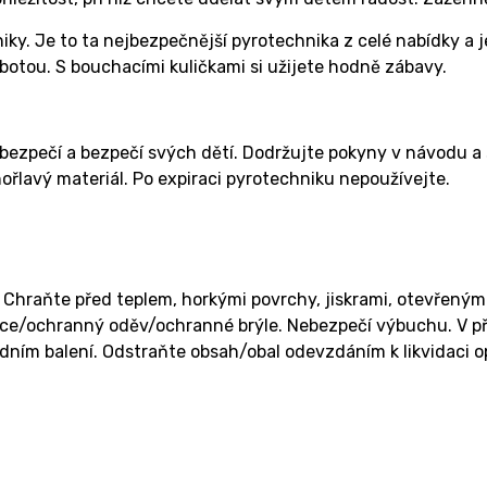
ky. Je to ta nejbezpečnější pyrotechnika z celé nabídky a je
 botou. S bouchacími kuličkami si užijete hodně zábavy.
 bezpečí a bezpečí svých dětí. Dodržujte pokyny v návodu a
ořlavý materiál. Po expiraci pyrotechniku nepoužívejte.
Chraňte před teplem, horkými povrchy, jiskrami, otevřeným
ce/ochranný oděv/ochranné brýle. Nebezpečí výbuchu. V pří
dním balení. Odstraňte obsah/obal odevzdáním k likvidaci 