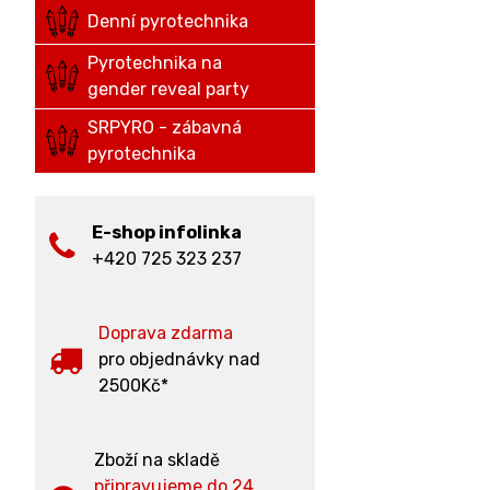
Denní pyrotechnika
Pyrotechnika na
gender reveal party
SRPYRO - zábavná
pyrotechnika
E-shop infolinka
+420 725 323 237
Doprava zdarma
pro objednávky nad
2500Kč*
Zboží na skladě
připravujeme do 24