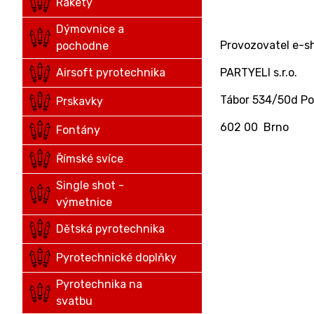
Rakety
Dýmovnice a
Provozovatel e-sh
pochodne
Airsoft pyrotechnika
PARTYELI s.r.o.
Tábor 534/50d P
Prskavky
602 00 Brno
Fontány
Římské svíce
Single shot -
výmetnice
Dětská pyrotechnika
Pyrotechnické doplňky
Pyrotechnika na
svatbu