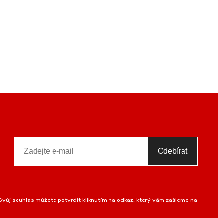
Odebírat
vůj souhlas můžete potvrdit kliknutím na odkaz, který vám zašleme na