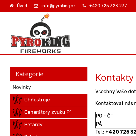
Úvod
info@pyroking.cz
+420 725 323 237
Kategorie
Kontakty
Novinky
Všechny Vaše dot
Ohňostroje
Kontaktovat nás m
Generátory zvuku P1
PO - ČT
PÁ
Petardy
Tel.:
+420 725 32