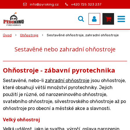
info@pyroking.cz
+420 725 323 237
Úvod
Ohňostroje
Sestavěné ohňostroje, zahradní ohňostroje
Sestavěné nebo zahradní ohňostroje
Ohňostroje - zábavní pyrotechnika
Sestavěné, nebo-li
zahradní ohňostroje
jsou ohňostroje,
které obsahují větší množství pyrotechniky. Jejich
použití je různé, od narozeninového ohňostroje,
svatebního ohňostroje, silvestrovského ohňostroje až po
ohňostroje pro obecní a městské akce a slavnosti.
Velký ohňostroj
Velká událost, jako je svatba, výročí, oslava narozenin