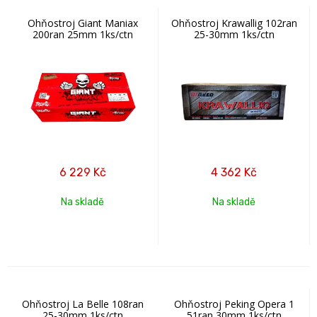
Ohňostroj Giant Maniax
Ohňostroj Krawallig 102ran
200ran 25mm 1ks/ctn
25-30mm 1ks/ctn
6 229
Kč
4 362
Kč
Na skladě
Na skladě
Ohňostroj La Belle 108ran
Ohňostroj Peking Opera 1
25-30mm 1ks/ctn
51ran 30mm 1ks/ctn