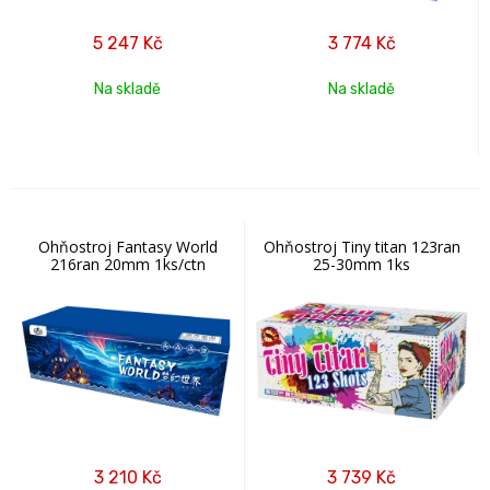
5 247
Kč
3 774
Kč
Na skladě
Na skladě
Ohňostroj Fantasy World
Ohňostroj Tiny titan 123ran
216ran 20mm 1ks/ctn
25-30mm 1ks
3 210
Kč
3 739
Kč