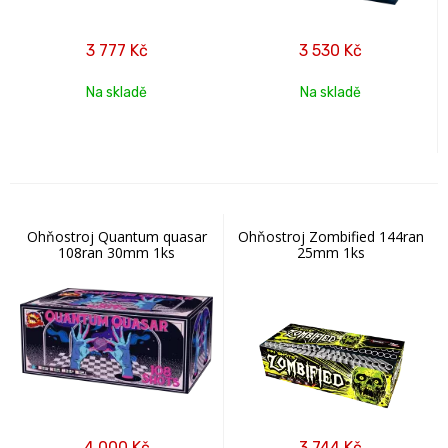
3 777
Kč
3 530
Kč
Na skladě
Na skladě
Ohňostroj Quantum quasar
Ohňostroj Zombified 144ran
108ran 30mm 1ks
25mm 1ks
4 000
Kč
3 744
Kč