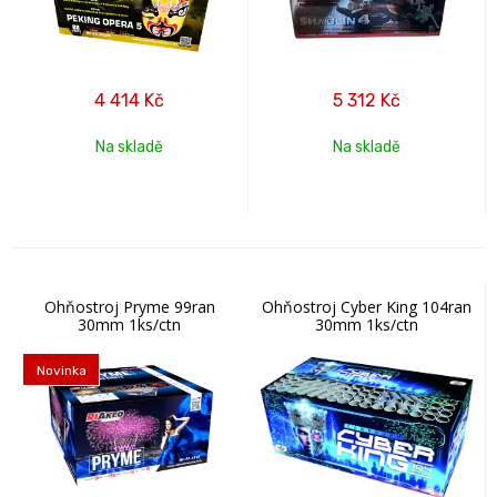
4 414
Kč
5 312
Kč
Na skladě
Na skladě
Ohňostroj Pryme 99ran
Ohňostroj Cyber King 104ran
30mm 1ks/ctn
30mm 1ks/ctn
Novinka