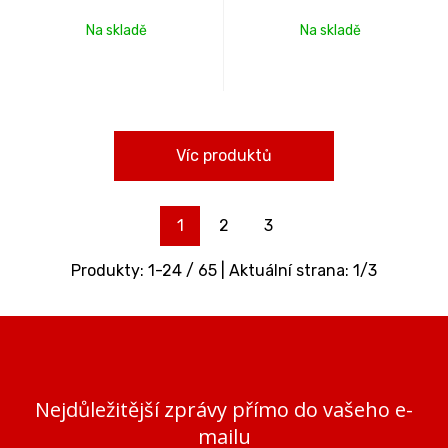
Na skladě
Na skladě
Víc produktů
1
2
3
Produkty:
1
-
24
/
65
| Aktuální strana:
1
/
3
Nejdůležitější zprávy přímo do vašeho e-
mailu