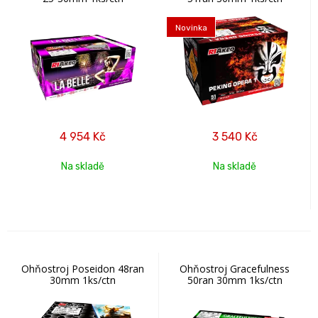
Novinka
4 954
Kč
3 540
Kč
Na skladě
Na skladě
Ohňostroj Poseidon 48ran
Ohňostroj Gracefulness
30mm 1ks/ctn
50ran 30mm 1ks/ctn