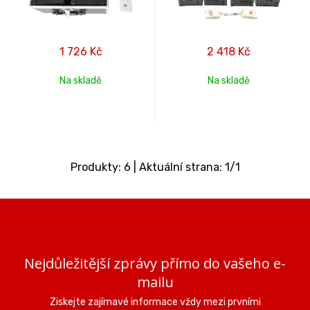
1 726
Kč
2 418
Kč
Na skladě
Na skladě
Produkty:
6
| Aktuální strana:
1
/
1
Nejdůležitější zprávy přímo do vašeho e-
mailu
Ziskejte zajímavé informace vždy mezi prvními