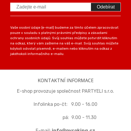
Odebírat
Vaše osobní údaje (e-mail) budeme za tímto účelem zpracovávat
pouze v souladu s platnými právními předpisy a zásadami
ochrany osobních údajů. Svůj souhlas můžete potvrdit kliknutím
na odkaz, který vám zašleme na váš e-mail. Svůj souhlas můžete
kdykoli odvolat písemně, e-mailem nebo kliknutím na odkaz z
jakéhokoli informačního e-mailu.
KONTAKTNÍ INFORMACE
E-shop provozuje společnost PARTYELI s.r.o.
Infolinka po-čt: 9.00 - 16.00
pá: 9.00 - 11.30
E-mail:
info@pyroking.cz