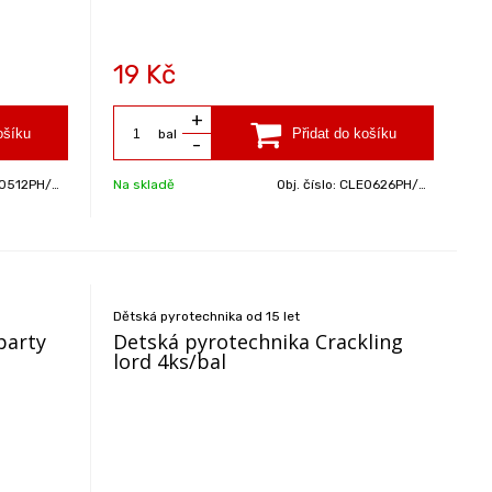
19
Kč
+
bal
-
512PH/BAL
Na skladě
Obj. číslo:
CLE0626PH/BAL
Dětská pyrotechnika od 15 let
party
Detská pyrotechnika Crackling
lord 4ks/bal