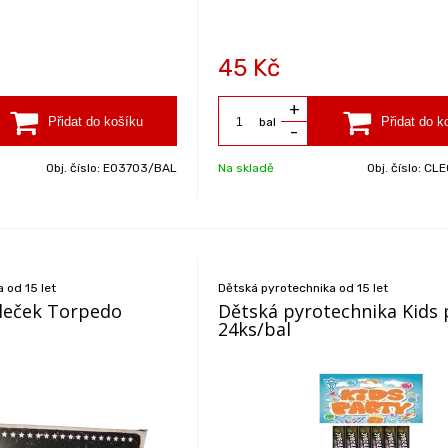
45
Kč
+
bal
-
Obj. číslo:
EO3703/BAL
Na skladě
Obj. číslo:
CLE0
 od 15 let
Dětská pyrotechnika od 15 let
áleček Torpedo
Dětská pyrotechnika Kids 
24ks/bal