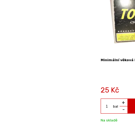
Minimální věková 
25
Kč
+
bal
-
Na skladě