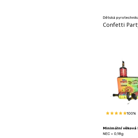
Dětská pyrotechnika
Confetti Par
100%
Minimální věková h
NEC = 0,18g