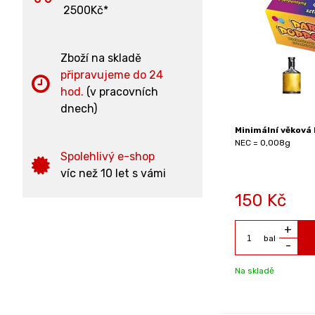
2500Kč*
Zboží na skladě
připravujeme do 24
hod.
(v pracovních
dnech)
Minimální věková h
NEC = 0,008g
Spolehlivý e-shop
víc než 10 let s vámi
150
Kč
+
bal
-
Na skladě