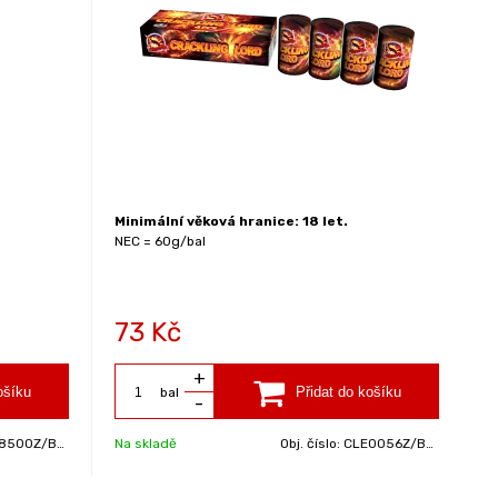
Minimální věková hranice: 18 let.
NEC = 60g/bal
73
Kč
+
bal
-
8500Z/BAL
Na skladě
Obj. číslo:
CLE0056Z/BAL