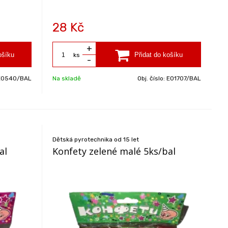
28
Kč
+
ks
-
E0540/BAL
Na skladě
Obj. číslo:
EO1707/BAL
Dětská pyrotechnika od 15 let
al
Konfety zelené malé 5ks/bal