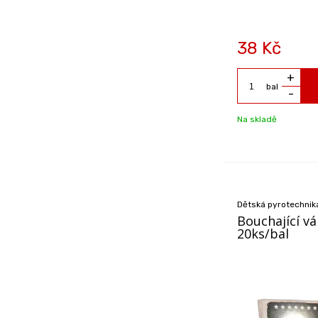
38
Kč
+
bal
-
Na skladě
Dětská pyrotechnika
Bouchající v
20ks/bal