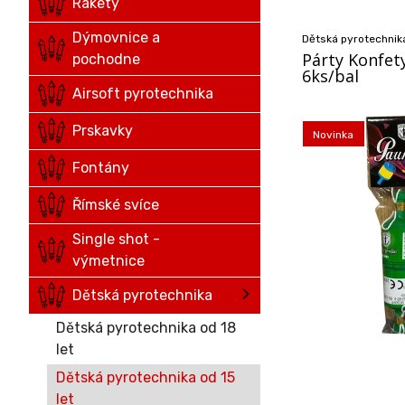
Rakety
Dýmovnice a
Dětská pyrotechnika
Párty Konfet
pochodne
6ks/bal
Airsoft pyrotechnika
Prskavky
Novinka
Fontány
Římské svíce
Single shot -
výmetnice
Dětská pyrotechnika
Dětská pyrotechnika od 18
let
Dětská pyrotechnika od 15
let