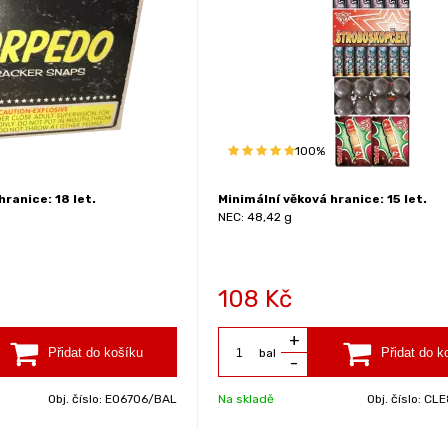
100%
hranice: 18 let.
Minimální věková hranice: 15 let.
NEC: 48,42 g
108
Kč
+
bal
-
Obj. číslo:
EO6706/BAL
Na skladě
Obj. číslo:
CLE