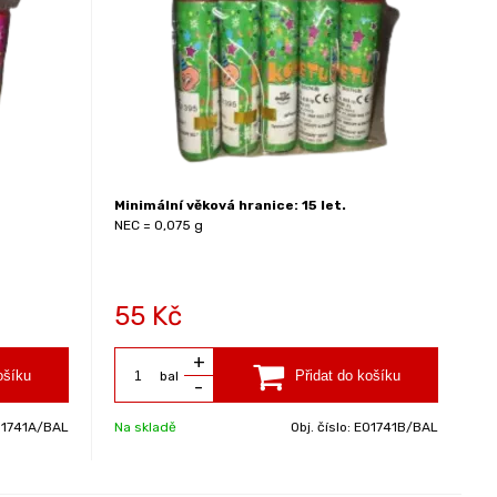
Minimální věková hranice: 15 let.
NEC = 0,075 g
55
Kč
+
bal
-
O1741A/BAL
Na skladě
Obj. číslo:
EO1741B/BAL