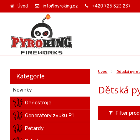
Úvod
info@pyroking.cz
+420 725 323 237
Úvod
Dětská pyrot
Kategorie
Dětská py
Novinky
Ohňostroje
Filter pro
Generátory zvuku P1
Petardy