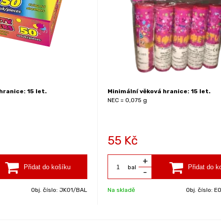
ranice: 15 let.
Minimální věková hranice: 15 let.
NEC = 0,075 g
55
Kč
+
bal
-
Obj. číslo:
JK01/BAL
Na skladě
Obj. číslo:
E