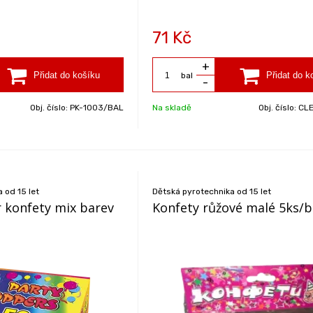
71
Kč
+
bal
-
Obj. číslo:
PK-1003/BAL
Na skladě
Obj. číslo:
CL
 od 15 let
Dětská pyrotechnika od 15 let
 konfety mix barev
Konfety růžové malé 5ks/b