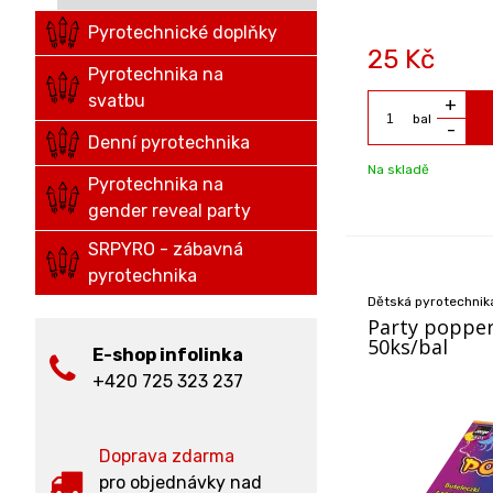
Pyrotechnické doplňky
25
Kč
Pyrotechnika na
svatbu
+
bal
-
Denní pyrotechnika
Na skladě
Pyrotechnika na
gender reveal party
SRPYRO - zábavná
pyrotechnika
Dětská pyrotechnika
Party popper
50ks/bal
E-shop infolinka
+420 725 323 237
Doprava zdarma
pro objednávky nad