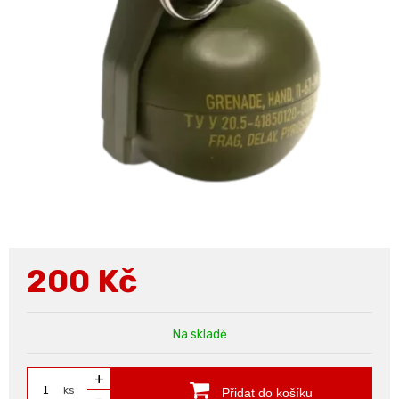
200
Kč
Na skladě
+
ks
Přidat do košíku