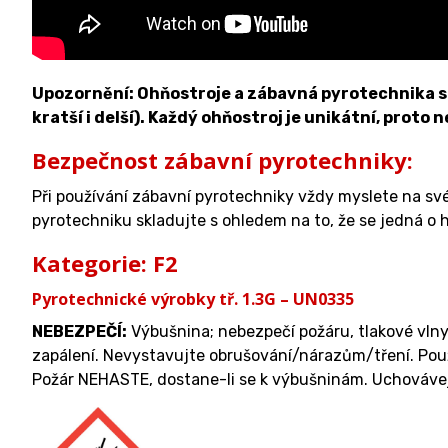
Upozornění: Ohňostroje a zábavná pyrotechnika se 
kratší i delší). Každý ohňostroj je unikátní, proto 
Bezpečnost zábavní pyrotechniky:
Při používání zábavní pyrotechniky vždy myslete na sv
pyrotechniku skladujte s ohledem na to, že se jedná o h
Kategorie: F2
Pyrotechnické výrobky tř. 1.3G – UN0335
NEBEZPEČÍ:
Výbušnina; nebezpečí požáru, tlakové vlny
zapálení. Nevystavujte obrušování/nárazům/tření. Použ
Požár NEHASTE, dostane-li se k výbušninám. Uchovávej