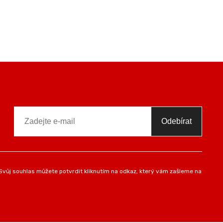
Odebírat
vůj souhlas můžete potvrdit kliknutím na odkaz, který vám zašleme na