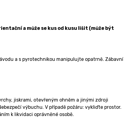
ientační a může se kus od kusu lišit (může být
návodu a s pyrotechnikou manipulujte opatrně. Zábavní
rchy, jiskrami, otevřeným ohněm a jinými zdroji
bezpečí výbuchu. V případě požáru: vykliďte prostor.
ím k likvidaci oprávněné osobě.