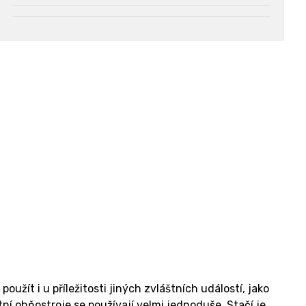
žít i u příležitosti jiných zvláštních událostí, jako
ní ohňostroje se používají velmi jednoduše. Stačí je