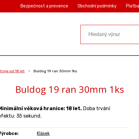
Bezpečnost a prevence
Obchodní podmínky
Platba
roje od 18 let
Buldog 19 ran 30mm 1ks
Buldog 19 ran 30mm 1ks
Minimální věková hranice: 18 let.
Doba trvání
efektu: 35 sekund.
Výrobce:
Klásek