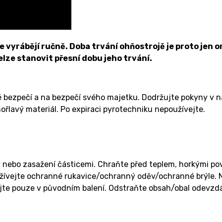
vyrábějí ručně. Doba trvání ohňostrojě je proto jen or
nelze stanovit přesní dobu jeho trvání.
é bezpečí a na bezpečí svého majetku. Dodržujte pokyny v 
ořlavý materiál. Po expiraci pyrotechniku nepoužívejte.
 nebo zasažení částicemi. Chraňte před teplem, horkými pov
ívejte ochranné rukavice/ochranný oděv/ochranné brýle. Ne
te pouze v původním balení. Odstraňte obsah/obal odevzdán