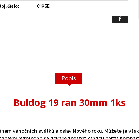
bj. číslo:
C193E
Popis
Buldog 19 ran 30mm 1ks
em vánočních svátků a oslav Nového roku. Můžete je však pou
 Zábavní pyrotechnika dokáže zpestřit každou párty. Kompakt