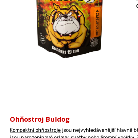
O
Ohňostroj Buldog
Kompaktní ohňostroje
jsou nejvyhledávanější hlavně běh
jsou narozeninové oslavy, svatby nebo firemní večírky.