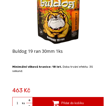
Buldog 19 ran 30mm 1ks
Minimální věková hranice: 18 let.
Doba trvání efektu: 35
sekund.
463 Kč
+
ks
-