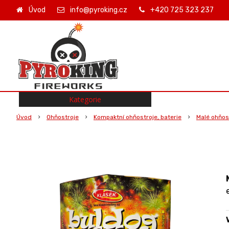
Úvod
info@pyroking.cz
+420 725 323 237
Kategorie
Úvod
Ohňostroje
Kompaktní ohňostroje, baterie
Malé ohňost