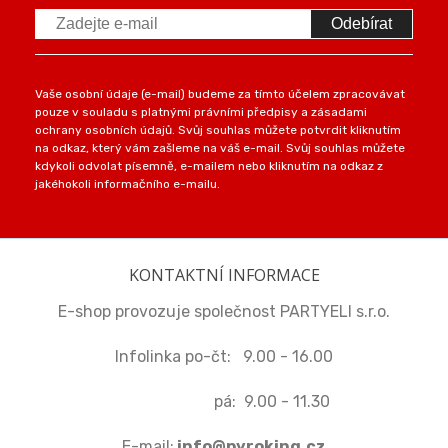
Odebírat
Vaše osobní údaje (e-mail) budeme za tímto účelem zpracovávat
pouze v souladu s platnými právními předpisy a zásadami
ochrany osobních údajů. Svůj souhlas můžete potvrdit kliknutím
na odkaz, který vám zašleme na váš e-mail. Svůj souhlas můžete
kdykoli odvolat písemně, e-mailem nebo kliknutím na odkaz z
jakéhokoli informačního e-mailu.
KONTAKTNÍ INFORMACE
E-shop provozuje společnost PARTYELI s.r.o.
Infolinka po-čt: 9.00 - 16.00
pá: 9.00 - 11.30
E-mail:
info@pyroking.cz