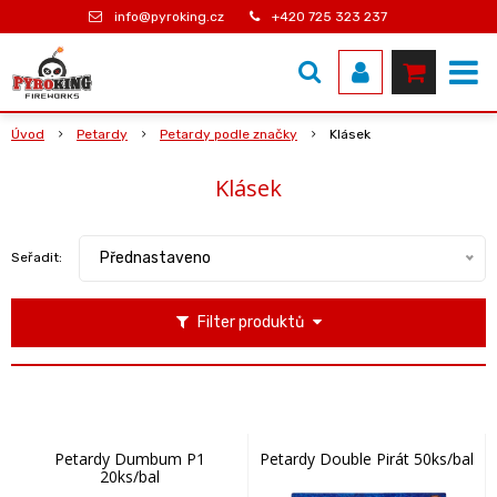
info@pyroking.cz
+420 725 323 237
Úvod
Petardy
Petardy podle značky
Klásek
Klásek
Přednastaveno
Seřadit:
Filter produktů
Petardy Dumbum P1
Petardy Double Pirát 50ks/bal
20ks/bal