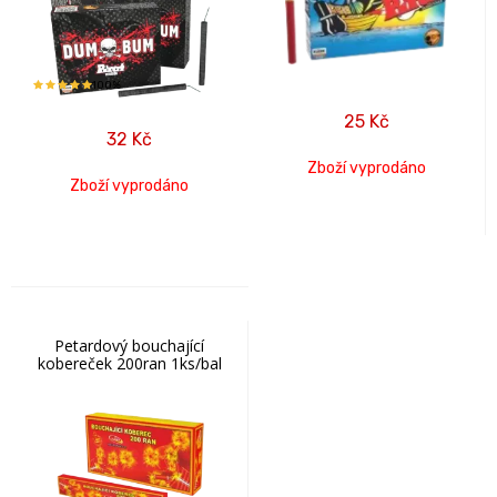
100%
25
Kč
32
Kč
Zboží vyprodáno
Zboží vyprodáno
Petardový bouchající
kobereček 200ran 1ks/bal