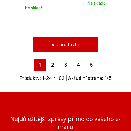
Na skladě
Na skladě
Víc produktů
1
2
3
4
5
Produkty:
1
-
24
/
102
| Aktuální strana:
1
/
5
Nejdůležitější zprávy přímo do vašeho e-
mailu