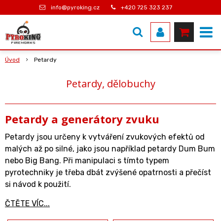
info@pyroking.cz
+420 725 323 237
Úvod
Petardy
Petardy, dělobuchy
Petardy a generátory zvuku
Petardy jsou určeny k vytváření zvukových efektů od
malých až po silné, jako jsou například petardy Dum Bum
nebo Big Bang. Při manipulaci s tímto typem
pyrotechniky je třeba dbát zvýšené opatrnosti a přečíst
si návod k použití.
ČTĚTE VÍC...