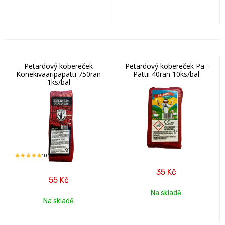
Petardový kobereček
Petardový kobereček Pa-
Konekivääripapatti 750ran
Pattii 40ran 10ks/bal
1ks/bal
100%
35
Kč
55
Kč
Na skladě
Na skladě