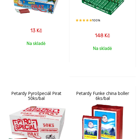
100%
13
Kč
148
Kč
Na skladě
Na skladě
Petardy Pyrošpeciál Pirat
Petardy Funke china boller
50ks/bal
6ks/bal