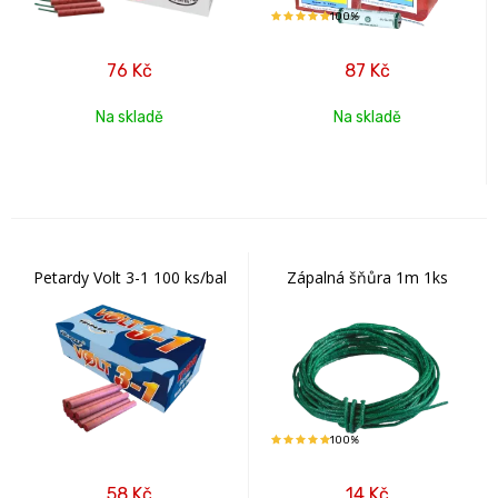
100%
76
Kč
87
Kč
Na skladě
Na skladě
Petardy Volt 3-1 100 ks/bal
Zápalná šňůra 1m 1ks
100%
58
Kč
14
Kč