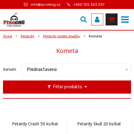
info@pyroking.cz
+420 725 323 237
Úvod
Petardy
Petardy podle značky
Kometa
Kometa
Přednastaveno
Seřadit:
Filter produktů
Petardy Crash 50 ks/bal
Petardy Skull 20 ks/bal