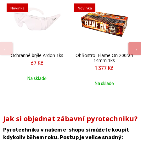
Novinka
Novinka
Ochranné brýle Ardon 1ks
Ohňostroj Flame On 200ran
14mm 1ks
67 Kč
1 377 Kč
Na skladě
Na skladě
Jak si objednat zábavní pyrotechniku?
Pyrotechniku v našem e-shopu si můžete koupit
kdykoliv během roku. Postup je velice snadný: