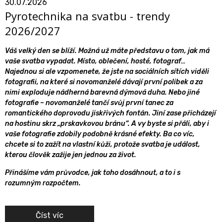
30.07.2026
Pyrotechnika na svatbu - trendy
2026/2027
Váš velký den se blíží. Možná už máte představu o tom, jak má
vaše svatba vypadat. Místo, oblečení, hosté, fotograf…
Najednou si ale vzpomenete, že jste na sociálních sítích viděli
fotografii, na které si novomanželé dávají první polibek a za
nimi exploduje nádherná barevná dýmová duha. Nebo jiné
fotografie – novomanželé tančí svůj první tanec za
romantického doprovodu jiskřivých fontán. Jiní zase přicházejí
na hostinu skrz „prskavkovou bránu“. A vy byste si přáli, aby i
vaše fotografie zdobily podobně krásné efekty. Ba co víc,
chcete si to zažít na vlastní kůži, protože svatba je událost,
kterou člověk zažije jen jednou za život.
Přinášíme vám průvodce, jak toho dosáhnout, a to i s
rozumným rozpočtem.
Číst víc