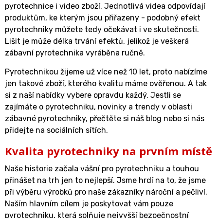
pyrotechnice i video zboží. Jednotlivá videa odpovídají
produktům, ke kterým jsou přiřazeny - podobný efekt
pyrotechniky můžete tedy očekávat i ve skutečnosti.
Lišit je může délka trvání efektů, jelikož je veškerá
zábavní pyrotechnika vyráběna ručně.
Pyrotechnikou žijeme už více než 10 let, proto nabízíme
jen takové zboží, kterého kvalitu máme ověřenou. A tak
si z naší nabídky vybere opravdu každý. Jestli se
zajímáte o pyrotechniku, novinky a trendy v oblasti
zábavné pyrotechniky, přečtěte si náš blog nebo si nás
přidejte na sociálních sítích.
Kvalita pyrotechniky na prvním místě
Naše historie začala vášní pro pyrotechniku a touhou
přinášet na trh jen to nejlepší. Jsme hrdí na to, že jsme
při výběru výrobků pro naše zákazníky nároční a pečliví.
Naším hlavním cílem je poskytovat vám pouze
pyrotechniku, která splňuje nejvyšší bezpečnostní