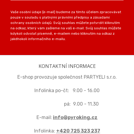
Vaše osobní údaje (e-mail) budeme za tímto účelem zpracovávat
pouze v souladu s platnými právními předpisy a zásadami
ochrany osobních údajů. Svůj souhlas můžete potvrdit kliknutím
na odkaz, který vám zašleme na váš e-mail. Svůj souhlas můžete
kdykoli odvolat písemně, e-mailem nebo kliknutím na odkaz z
jakéhokoli informačního e-mailu.
KONTAKTNÍ INFORMACE
E-shop provozuje společnost PARTYELI s.r.o.
Infolinka po-čt: 9.00 - 16.00
pá: 9.00 - 11.30
E-mail:
info@pyroking.cz
Infolinka:
+420 725 323 237