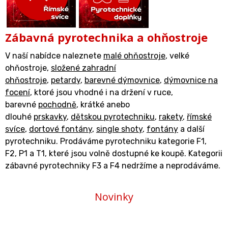
Zábavná pyrotechnika a ohňostroje
V naší nabídce naleznete
malé ohňostroje
, velké
ohňostroje,
složené zahradní
ohňostroje
,
petardy
,
barevné dýmovnice
,
dýmovnice na
focení
, ktoré jsou vhodné i na držení v ruce,
barevné
pochodně
, krátké anebo
dlouhé
prskavky
,
dětskou pyrotechniku
,
rakety
,
římské
svíce
,
dortové fontány
,
single shoty
,
fontány
a další
pyrotechniku. Prodáváme pyrotechniku kategorie F1,
F2, P1 a T1, které jsou volně dostupné ke koupě. Kategorii
zábavné pyrotechniky F3 a F4 nedržíme a neprodáváme.
Novinky