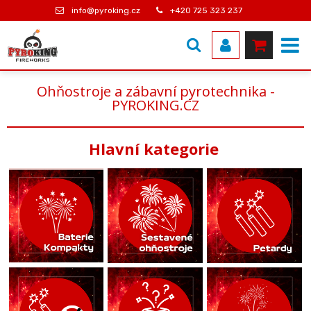
info@pyroking.cz
+420 725 323 237
Ohňostroje a zábavní pyrotechnika -
PYROKING.CZ
Hlavní kategorie