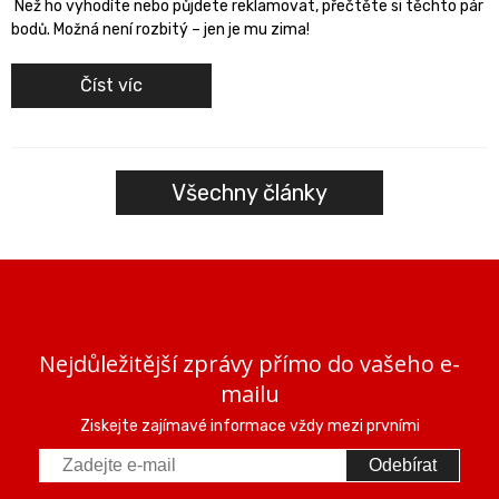
Než ho vyhodíte nebo půjdete reklamovat, přečtěte si těchto pár
bodů. Možná není rozbitý – jen je mu zima!
Číst víc
Všechny články
Nejdůležitější zprávy přímo do vašeho e-
mailu
Ziskejte zajímavé informace vždy mezi prvními
Odebírat