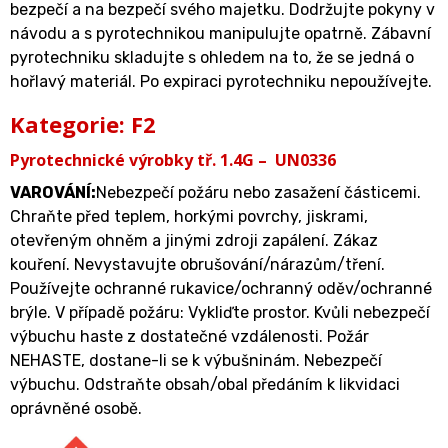
bezpečí a na bezpečí svého majetku. Dodržujte pokyny v
návodu a s pyrotechnikou manipulujte opatrně. Zábavní
pyrotechniku skladujte s ohledem na to, že se jedná o
hořlavý materiál. Po expiraci pyrotechniku nepoužívejte.
Kategorie: F2
Pyrotechnické výrobky tř. 1.4G – UN0336
VAROVÁNÍ:
Nebezpečí požáru nebo zasažení částicemi.
Chraňte před teplem, horkými povrchy, jiskrami,
otevřeným ohněm a jinými zdroji zapálení. Zákaz
kouření. Nevystavujte obrušování/nárazům/tření.
Používejte ochranné rukavice/ochranný oděv/ochranné
brýle. V případě požáru: Vykliďte prostor. Kvůli nebezpečí
výbuchu haste z dostatečné vzdálenosti. Požár
NEHASTE, dostane-li se k výbušninám. Nebezpečí
výbuchu. Odstraňte obsah/obal předáním k likvidaci
oprávněné osobě.