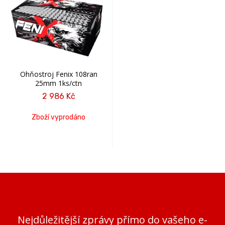
Ohňostroj Fenix 108ran
25mm 1ks/ctn
2 986 Kč
Zboží vyprodáno
Nejdůležitější zprávy přímo do vašeho e-