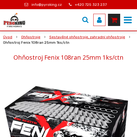
info@pyroking.cz
+420 725 323 237
Úvod
Ohňostroje
Sestavěné ohňostroje, zahradní ohňostroje
Ohňostroj Fenix 108ran 25mm 1ks/ctn
Ohňostroj Fenix 108ran 25mm 1ks/ctn