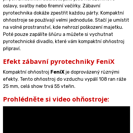
oslavy, svatby nebo firemní večírky. Zábavní
pyrotechnika dokáže zpestřit každou párty. Kompaktní
ohňostroje se používají velmi jednoduše. Stačí je umístit
na volné prostranství, kde nehrozí poškození majetku.
Poté pouze zapálíte šňůru a můžete si vychutnat
pyrotechnické divadlo, které vám kompaktní ohňostroj
připraví.
Efekt zábavní pyrotechniky FeniX
Kompaktní ohňostroj
FeniX
je doprovázený různými
efekty. Tento ohňostroj do vzduchu vypálí 108 ran ráže
25 mm, celá show trvá 55 vteřin.
Prohlédněte si video ohňostroje: