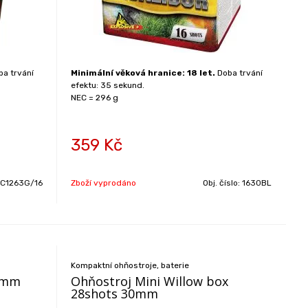
a trvání
Minimální věková hranice: 18 let.
Doba trvání
efektu: 35 sekund.
NEC = 296 g
359
Kč
EC1263G/16
Zboží vyprodáno
Obj. číslo:
1630BL
Kompaktní ohňostroje, baterie
30mm
Ohňostroj Mini Willow box
28shots 30mm