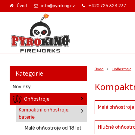
Úvod
info@pyroking.cz
+420 725 323 237
Úvod
Ohňostroje
Kategorie
Kompaktn
Novinky
Ohňostroje
Malé ohňostroje 
Kompaktní ohňostroje,
baterie
Hlučné ohňostro
Malé ohňostroje od 18 let