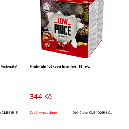
fesionální
Minimální věková hranice: 18 let.
344
Kč
o:
CLE41813
Zboží vyprodáno
Obj. číslo:
CLE4028MIXES1