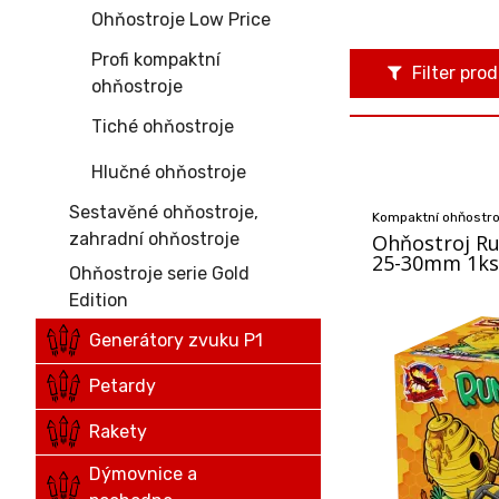
Ohňostroje Low Price
Profi kompaktní
Filter pro
ohňostroje
Tiché ohňostroje
Hlučné ohňostroje
Sestavěné ohňostroje,
Kompaktní ohňostroj
zahradní ohňostroje
Ohňostroj Run
25-30mm 1ks
Ohňostroje serie Gold
Edition
Generátory zvuku P1
Petardy
Rakety
Dýmovnice a