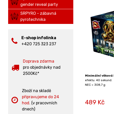
gender reveal party
SRPYRO - zábavná
pyrotechnika
E-shop infolinka
+420 725 323 237
Doprava zdarma
pro objednávky nad
2500Kč*
Minimální věková 
efektu: 40 sekund.
NEC = 308,7 g
Zboží na skladě
připravujeme do 24
489
Kč
hod.
(v pracovních
dnech)