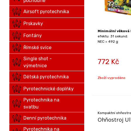
pochodne
Airsoft pyrotechnika
Prskavky
Minimální věková 
Fontány
efektu: 31 sekund.
NEC = 492 g
Římské svíce
Single shot -
772
Kč
výmetnice
Dětská pyrotechnika
Zboží vyprodáno
Pyrotechnické doplňky
Pyrotechnika na
svatbu
Kompaktní ohňostroj
Denní pyrotechnika
Ohňostroj Ul
Pyrotechnika na