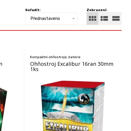
Seřadit:
Zobrazení:
Přednastaveno
Kompaktní ohňostroje, baterie
n
Ohňostroj Excalibur 16ran 30mm
1ks