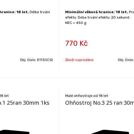
hranice: 18 let.
Délka trvání
Minimální věková hranice: 18 let.
Pro
efekty. Doba trvání efektu: 20 sekund.
NEC = 450 g
770
Kč
Obj. číslo:
K1130C12
Zboží vyprodáno
Obj. číslo
18 let
Malé ohňostroje od 18 let
o.1 25ran 30mm 1ks
Ohňostroj No.3 25 ran 30