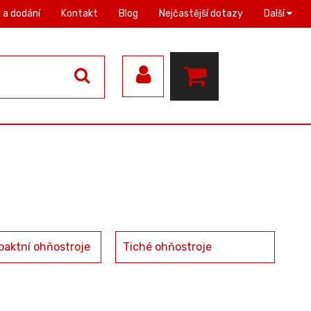
 a dodání
Kontakt
Blog
Nejčastější dotazy
Další
paktní ohňostroje
Tiché ohňostroje