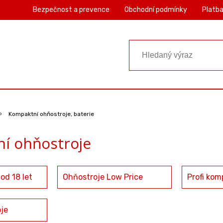
Bezpečnost a prevence
Obchodní podmínky
Platba
Kompaktní ohňostroje, baterie
í ohňostroje
od 18 let
Ohňostroje Low Price
Profi kom
je