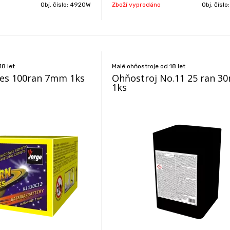
Obj. číslo:
4920W
Zboží vyprodáno
Obj. číslo
18 let
Malé ohňostroje od 18 let
les 100ran 7mm 1ks
Ohňostroj No.11 25 ran 
1ks