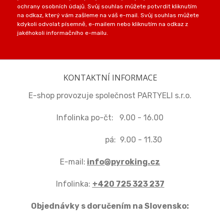
ochrany osobních údajů. Svůj souhlas můžete potvrdit kliknutím
na odkaz, který vám zašleme na váš e-mail. Svůj souhlas můžete
kdykoli odvolat písemně, e-mailem nebo kliknutím na odkaz z
jakéhokoli informačního e-mailu.
KONTAKTNÍ INFORMACE
E-shop provozuje společnost PARTYELI s.r.o.
Infolinka po-čt: 9.00 - 16.00
pá: 9.00 - 11.30
E-mail:
info@pyroking.cz
Infolinka:
+420 725 323 237
Objednávky s doručením na Slovensko: