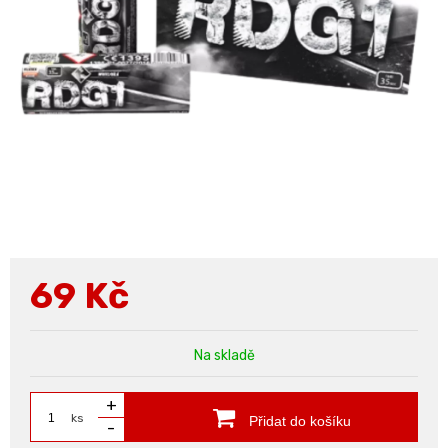
69
Kč
Na skladě
+
ks
Přidat do košíku
-