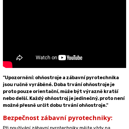
"Upozornění: ohňostroje a zábavní pyrotechnika
jsou ručně vyráběné. Doba trvání ohňostroje je
proto pouze orientační, může být výrazně kratší
nebo delší. Každý ohňostroj je jedinečný, proto není
možné přesně určit dobu trvání ohňostroje."
Bezpečnost zábavní pyrotechniky:
Při používání zábavní pyrotechniky mějte vždy na