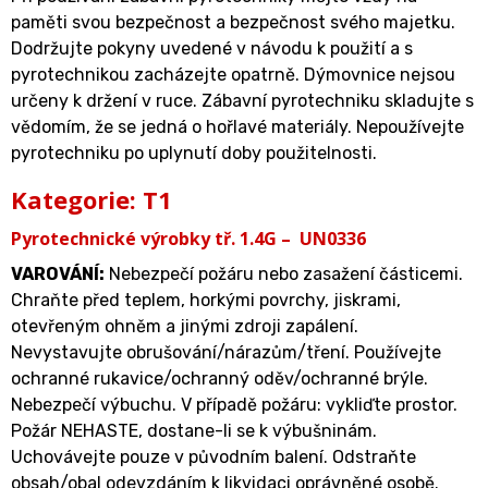
paměti svou bezpečnost a bezpečnost svého majetku.
Dodržujte pokyny uvedené v návodu k použití a s
pyrotechnikou zacházejte opatrně. Dýmovnice nejsou
určeny k držení v ruce. Zábavní pyrotechniku skladujte s
vědomím, že se jedná o hořlavé materiály. Nepoužívejte
pyrotechniku po uplynutí doby použitelnosti.
Kategorie: T1
Pyrotechnické výrobky tř. 1.4G – UN0336
VAROVÁNÍ
:
Nebezpečí požáru nebo zasažení částicemi.
Chraňte před teplem, horkými povrchy, jiskrami,
otevřeným ohněm a jinými zdroji zapálení.
Nevystavujte obrušování/nárazům/tření. Používejte
ochranné rukavice/ochranný oděv/ochranné brýle.
Nebezpečí výbuchu. V případě požáru: vykliďte prostor.
Požár NEHASTE, dostane-li se k výbušninám.
Uchovávejte pouze v původním balení. Odstraňte
obsah/obal odevzdáním k likvidaci oprávněné osobě.