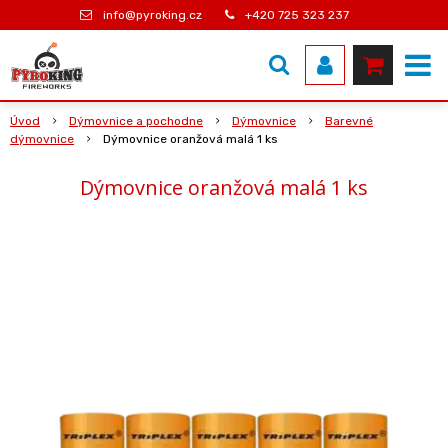
info@pyroking.cz
+420 725 323 237
Úvod
Dýmovnice a pochodne
Dýmovnice
Barevné
dýmovnice
Dýmovnice oranžová malá 1 ks
Dýmovnice oranžová malá 1 ks