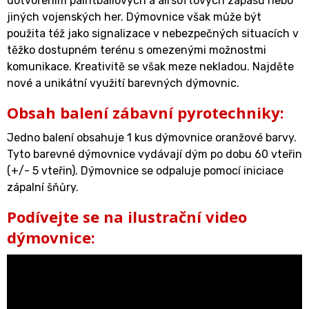
dotvořením paintballových a airsoftových zápasů nebo
jiných vojenských her. Dýmovnice však může být
použita též jako signalizace v nebezpečných situacích v
těžko dostupném terénu s omezenými možnostmi
komunikace. Kreativitě se však meze nekladou. Najděte
nové a unikátní využití barevných dýmovnic.
Obsah balení zábavní pyrotechniky:
Jedno balení obsahuje 1 kus dýmovnice oranžové barvy.
Tyto barevné dýmovnice vydávají dým po dobu 60 vteřin
(+/- 5 vteřin). Dýmovnice se odpaluje pomocí iniciace
zápalní šňůry.
Podívejte se na ilustrační video
dýmovnice: