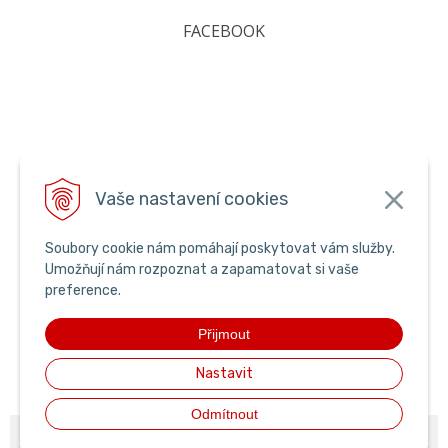
FACEBOOK
Vaše nastavení cookies
Soubory cookie nám pomáhají poskytovat vám služby.
Umožňují nám rozpoznat a zapamatovat si vaše
preference.
Přijmout
Nastavit
Odmítnout
© 2026 pyroking •
NextShop
&
e-shop Pohoda Connector
by
NextCom s.r.o.