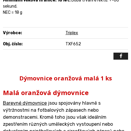
Minimální věková hranice: 18 let.
Doba trvání efektu: +-60
sekund.
NEC = 18 g
Výrobce:
Triplex
Obj. číslo:
TXF652
Dýmovnice oranžová malá 1 ks
Malá oranžová dýmovnice
Barevné dýmovnice
jsou spojovány hlavně s
výtržnostmi na fotbalových zápasech nebo
demonstracemi. Kromě toho jsou však ideálním
zpestřením různých uměleckých vystoupení nebo