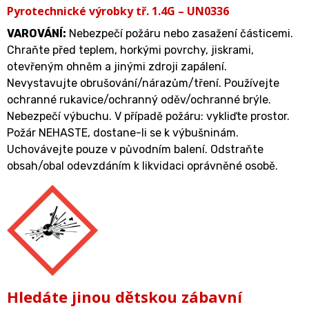
Pyrotechnické výrobky tř. 1.4G – UN0336
VAROVÁNÍ
:
Nebezpečí požáru nebo zasažení částicemi.
Chraňte před teplem, horkými povrchy, jiskrami,
otevřeným ohněm a jinými zdroji zapálení.
Nevystavujte obrušování/nárazům/tření. Používejte
ochranné rukavice/ochranný oděv/ochranné brýle.
Nebezpečí výbuchu. V případě požáru: vykliďte prostor.
Požár NEHASTE, dostane-li se k výbušninám.
Uchovávejte pouze v původním balení. Odstraňte
obsah/obal odevzdáním k likvidaci oprávněné osobě.
Hledáte jinou dětskou zábavní