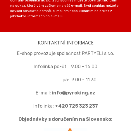
ochrany osobních údajů. Svůj souhlas můžete potvrdit kliknutím
na odkaz, který vám zašleme na váš e-mail. Svůj souhlas můžete
kdykoli odvolat písemně, e-mailem nebo kliknutím na odkaz z
jakéhokoli informačního e-mailu.
KONTAKTNÍ INFORMACE
E-shop provozuje společnost PARTYELI s.r.o.
Infolinka po-čt: 9.00 - 16.00
pá: 9.00 - 11.30
E-mail:
info@pyroking.cz
Infolinka:
+420 725 323 237
Objednávky s doručením na Slovensko: