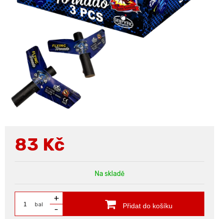
83
Kč
Na skladě
+
bal
Přidat do košíku
-