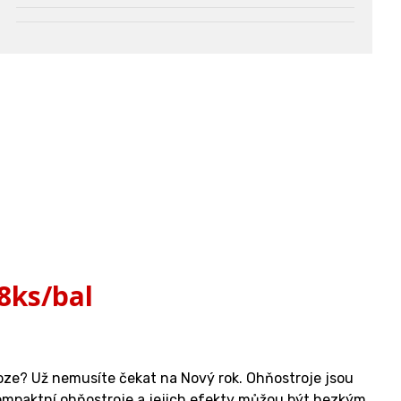
8ks/bal
oze? Už nemusíte čekat na Nový rok. Ohňostroje jsou
 kompaktní ohňostroje a jejich efekty můžou být hezkým