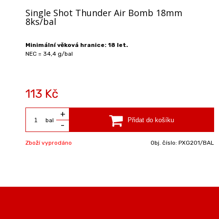
Single Shot Thunder Air Bomb 18mm
8ks/bal
Minimální věková hranice: 18 let.
NEC = 34,4 g/bal
113 Kč
+
bal
-
Zboží vyprodáno
Obj. číslo:
PXG201/BAL