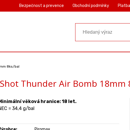
Bezpečnost a prevence
Obchodní podmínky
Platba
8mm 8ks/bal
 Shot Thunder Air Bomb 18mm 
Minimální věková hranice: 18 let.
NEC = 34,4 g/bal
Výrobce:
Piromax