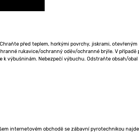
Chraňte před teplem, horkými povrchy, jiskrami, otevřeným o
ranné rukavice/ochranný oděv/ochranné brýle. V případě po
se k výbušninám. Nebezpečí výbuchu. Odstraňte obsah/obal 
ašem internetovém obchodě se zábavní pyrotechnikou najdete