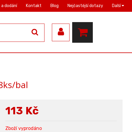
 a dodání
Kontakt
Blog
Nejčastější dotazy
Další
8ks/bal
113
Kč
Zboží vyprodáno