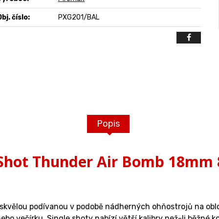
bj. číslo:
PXG201/BAL
Popis
 Shot Thunder Air Bomb 18mm 
u skvělou podívanou v podobě nádherných ohňostrojů na obl
nebo večírku.
Single shoty
nabízí větší kalibry než-li běžné