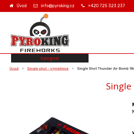
Úvod
info@pyroking.cz
+420 725 323 237
Kategorie
Úvod
Single shot - výmetnice
Single Shot Thunder Air Bomb 1
Single