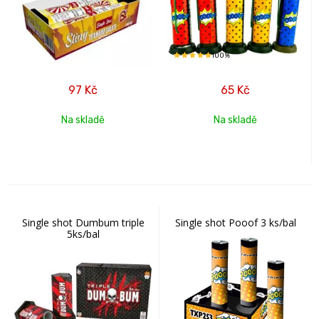
100%
97
Kč
65
Kč
Na skladě
Na skladě
Single shot Dumbum triple
Single shot Pooof 3 ks/bal
5ks/bal