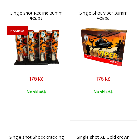
Single shot Redline 30mm
Single Shot Viper 30mm
4ks/bal
4ks/bal
Novinka
175
Kč
175
Kč
Na skladě
Na skladě
Single shot Shock crackling
Single shot XL Gold crown