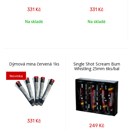
331
Kč
331
Kč
Na skladě
Na skladě
Dýmová mina červená 1ks
Single Shot Scream Bum
Whistling 25mm 6ks/bal
Novinka
331
Kč
249
Kč