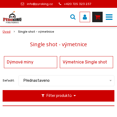
info@pyroking.cz
+420 725 323 237
Úvod
Single shot - výmetnice
Single shot - výmetnice
Dýmové miny
Výmetnice Single shot
Přednastaveno
Seřadit:
Filter produktů