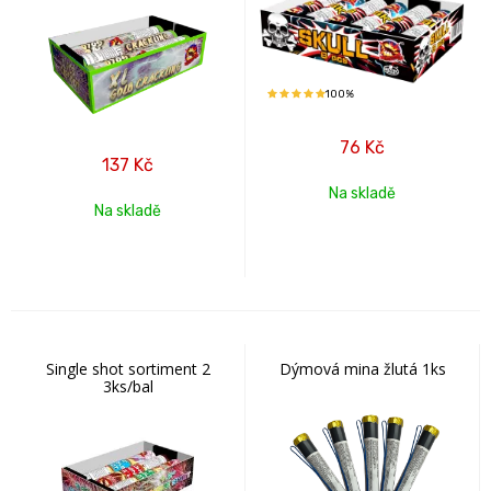
100%
76
Kč
137
Kč
Na skladě
Na skladě
Single shot sortiment 2
Dýmová mina žlutá 1ks
3ks/bal