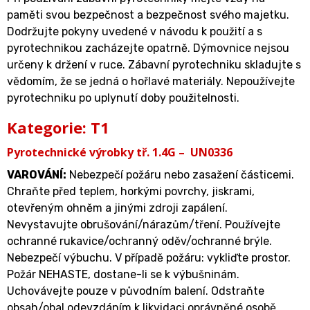
paměti svou bezpečnost a bezpečnost svého majetku.
Dodržujte pokyny uvedené v návodu k použití a s
pyrotechnikou zacházejte opatrně. Dýmovnice nejsou
určeny k držení v ruce. Zábavní pyrotechniku skladujte s
vědomím, že se jedná o hořlavé materiály. Nepoužívejte
pyrotechniku po uplynutí doby použitelnosti.
Kategorie: T1
Pyrotechnické výrobky tř. 1.4G – UN0336
VAROVÁNÍ
:
Nebezpečí požáru nebo zasažení částicemi.
Chraňte před teplem, horkými povrchy, jiskrami,
otevřeným ohněm a jinými zdroji zapálení.
Nevystavujte obrušování/nárazům/tření. Používejte
ochranné rukavice/ochranný oděv/ochranné brýle.
Nebezpečí výbuchu. V případě požáru: vykliďte prostor.
Požár NEHASTE, dostane-li se k výbušninám.
Uchovávejte pouze v původním balení. Odstraňte
obsah/obal odevzdáním k likvidaci oprávněné osobě.