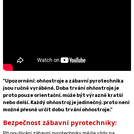
"Upozornění: ohňostroje a zábavní pyrotechnika
jsou ručně vyráběné. Doba trvání ohňostroje je
proto pouze orientační, může být výrazně kratší
nebo delší. Každý ohňostroj je jedinečný, proto není
možné přesně určit dobu trvání ohňostroje."
Bezpečnost zábavní pyrotechniky:
Při používání zábavní pyrotechniky mějte vždy na