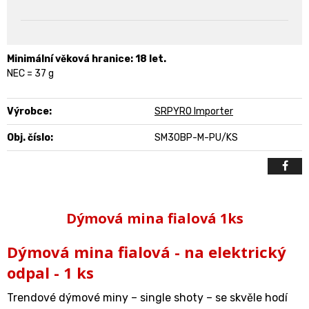
Minimální věková hranice: 18 let.
NEC = 37 g
Výrobce:
SRPYRO Importer
Obj. číslo:
SM30BP-M-PU/KS
Dýmová mina fialová 1ks
Dýmová mina fialová - na elektrický
odpal - 1 ks
Trendové dýmové miny – single shoty – se skvěle hodí