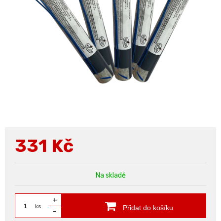
331
Kč
Na skladě
+
ks
Přidat do košíku
-