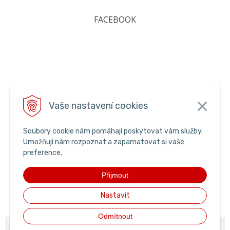
FACEBOOK
Vaše nastavení cookies
Soubory cookie nám pomáhají poskytovat vám služby.
Umožňují nám rozpoznat a zapamatovat si vaše
preference.
Přijmout
Nastavit
Odmítnout
© 2026 pyroking •
NextShop
&
e-shop Pohoda Connector
by
NextCom s.r.o.