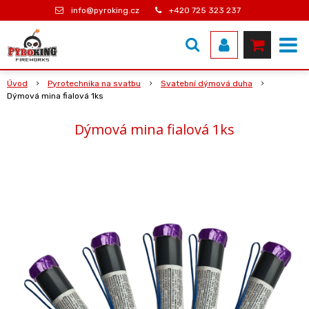
info@pyroking.cz
+420 725 323 237
Úvod
Pyrotechnika na svatbu
Svatební dýmová duha
Dýmová mina fialová 1ks
Dýmová mina fialová 1ks