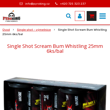
info@pyroking.cz
+420 725 323 237
Úvod
Single shot - výmetnice
Single Shot Scream Bum Whistling
25mm 6ks/bal
Single Shot Scream Bum Whistling 25mm
6ks/bal