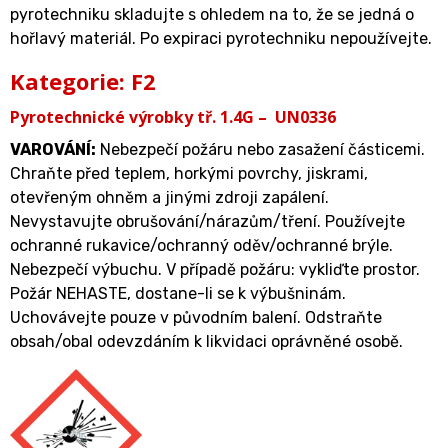
pyrotechniku skladujte s ohledem na to, že se jedná o
hořlavý materiál. Po expiraci pyrotechniku nepoužívejte.
Kategorie: F2
Pyrotechnické výrobky tř. 1.4G – UN0336
VAROVÁNÍ
:
Nebezpečí požáru nebo zasažení částicemi.
Chraňte před teplem, horkými povrchy, jiskrami,
otevřeným ohněm a jinými zdroji zapálení.
Nevystavujte obrušování/nárazům/tření. Používejte
ochranné rukavice/ochranný oděv/ochranné brýle.
Nebezpečí výbuchu. V případě požáru: vykliďte prostor.
Požár NEHASTE, dostane-li se k výbušninám.
Uchovávejte pouze v původním balení. Odstraňte
obsah/obal odevzdáním k likvidaci oprávněné osobě.