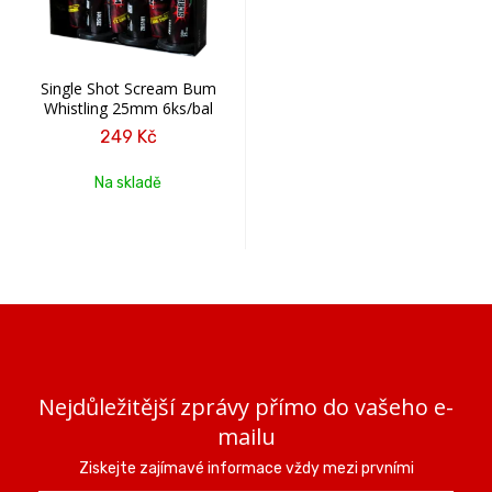
Single Shot Scream Bum
Whistling 25mm 6ks/bal
249 Kč
Na skladě
Nejdůležitější zprávy přímo do vašeho e-
mailu
Ziskejte zajímavé informace vždy mezi prvními