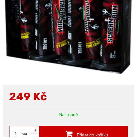
249
Kč
Na skladě
+
bal
Přidat do košíku