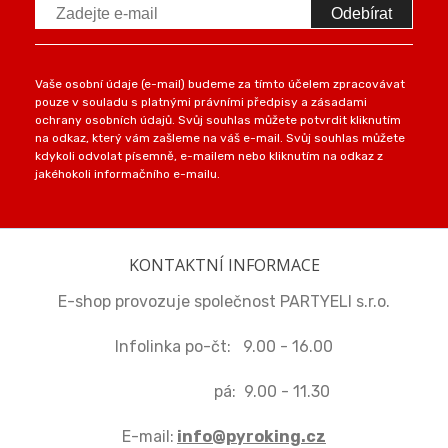
Odebírat
Vaše osobní údaje (e-mail) budeme za tímto účelem zpracovávat
pouze v souladu s platnými právními předpisy a zásadami
ochrany osobních údajů. Svůj souhlas můžete potvrdit kliknutím
na odkaz, který vám zašleme na váš e-mail. Svůj souhlas můžete
kdykoli odvolat písemně, e-mailem nebo kliknutím na odkaz z
jakéhokoli informačního e-mailu.
KONTAKTNÍ INFORMACE
E-shop provozuje společnost PARTYELI s.r.o.
Infolinka po-čt: 9.00 - 16.00
pá: 9.00 - 11.30
E-mail:
info@pyroking.cz