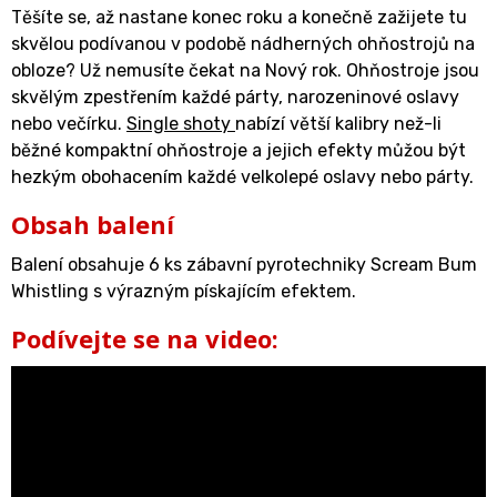
Těšíte se, až nastane konec roku a konečně zažijete tu
skvělou podívanou v podobě nádherných ohňostrojů na
obloze? Už nemusíte čekat na Nový rok. Ohňostroje jsou
skvělým zpestřením každé párty, narozeninové oslavy
nebo večírku.
Single shoty
nabízí větší kalibry než-li
běžné kompaktní ohňostroje a jejich efekty můžou být
hezkým obohacením každé velkolepé oslavy nebo párty.
Obsah balení
Balení obsahuje 6 ks zábavní pyrotechniky Scream Bum
Whistling s výrazným pískajícím efektem.
Podívejte se na video: