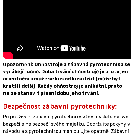
Upozornění: Ohňostroje a zábavná pyrotechnika se
vyrábějí ručně. Doba trvání ohňostrojě je proto jen
orientační a může se kus od kusu lišit (může být
kratší i delší). Každý ohňostroj je unikátní, proto
nelze stanovit přesní dobu jeho trvání.
Bezpečnost zábavní pyrotechniky:
Při používání zábavní pyrotechniky vždy myslete na své
bezpečí a na bezpečí svého majetku. Dodržujte pokyny v
návodu a s pyrotechnikou manipulujte opatrně. Zábavní