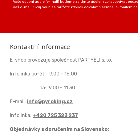
Vaše osobní údaje (e-mail) budeme za tímto účelem zpracovávat pouze 
váš e-mail. Svůj souhlas můžete kdykoli odvolat písemně, e-mailem neb
Kontaktní informace
E-shop provozuje společnost PARTYELI s.r.o.
Infolinka po-čt: 9.00 - 16.00
pá: 9.00 - 11.30
E-mail:
info@pyroking.cz
Infolinka:
+420 725 323 237
Objednávky s doručením na Slovensko: