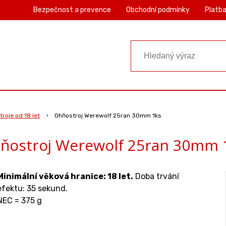
Bezpečnost a prevence
Obchodní podmínky
Platba
roje od 18 let
Ohňostroj Werewolf 25ran 30mm 1ks
ňostroj Werewolf 25ran 30mm 
Minimální věková hranice: 18 let.
Doba trvání
efektu: 35 sekund.
NEC = 375 g