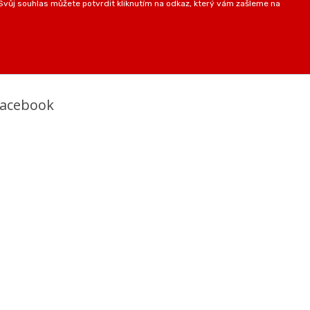
vůj souhlas můžete potvrdit kliknutím na odkaz, který vám zašleme na
Facebook