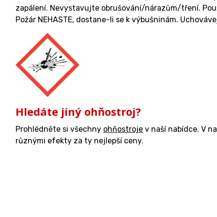
zapálení. Nevystavujte obrušování/nárazům/tření. Použ
Požár NEHASTE, dostane-li se k výbušninám. Uchovávej
Hledáte jiný ohňostroj?
Prohlédněte si všechny
ohňostroje
v naší nabídce. V n
různými efekty za ty nejlepší ceny.