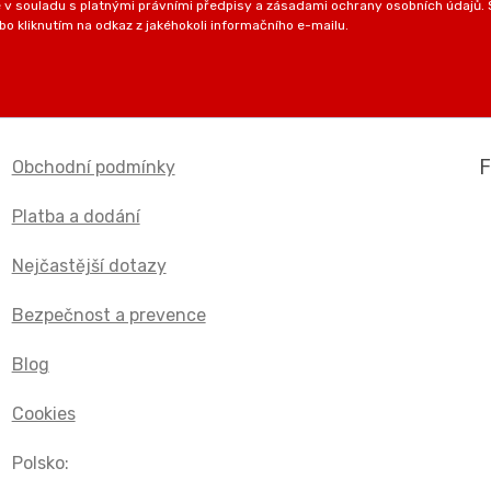
v souladu s platnými právními předpisy a zásadami ochrany osobních údajů. S
o kliknutím na odkaz z jakéhokoli informačního e-mailu.
Obchodní podmínky
Platba a dodání
Nejčastější dotazy
Bezpečnost a prevence
Blog
Cookies
Polsko: