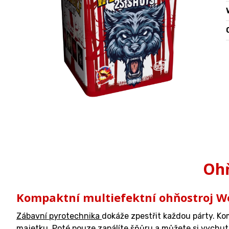
O
Ohň
Kompaktní multiefektní ohňostroj W
Zábavní pyrotechnika
dokáže zpestřit každou párty. K
majetku. Poté pouze zapálíte šňůru a můžete si vychut