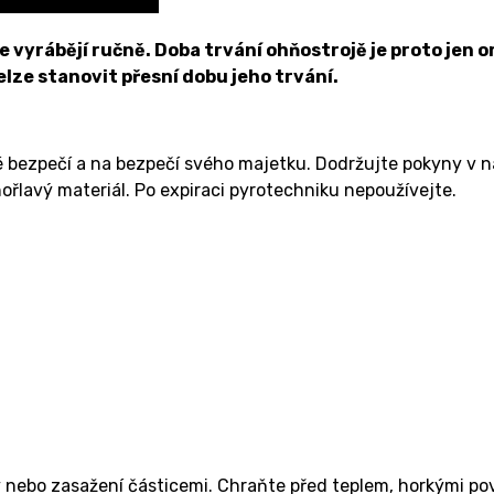
vyrábějí ručně. Doba trvání ohňostrojě je proto jen or
nelze stanovit přesní dobu jeho trvání.
é bezpečí a na bezpečí svého majetku. Dodržujte pokyny v 
ořlavý materiál. Po expiraci pyrotechniku nepoužívejte.
 nebo zasažení částicemi. Chraňte před teplem, horkými pov