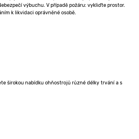
bezpečí výbuchu. V případě požáru: vykliďte prostor.
ím k likvidaci oprávněné osobě.
e širokou nabídku ohňostrojů různé délky trvání a s