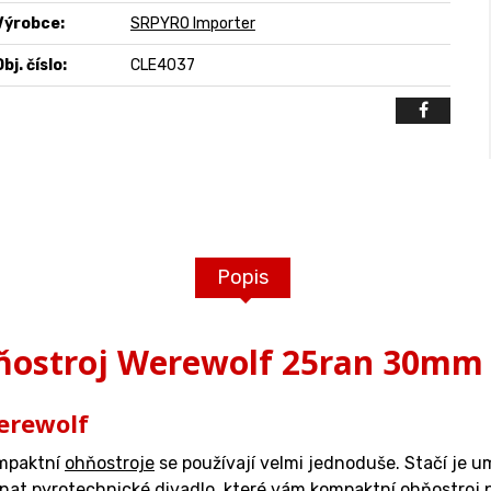
Výrobce:
SRPYRO Importer
bj. číslo:
CLE4037
Popis
ostroj Werewolf 25ran 30mm
erewolf
ompaktní
ohňostroje
se používají velmi jednoduše. Stačí je u
nat pyrotechnické divadlo, které vám kompaktní ohňostroj př