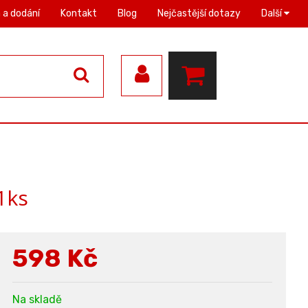
 a dodání
Kontakt
Blog
Nejčastější dotazy
Další
1ks
598
Kč
Na skladě