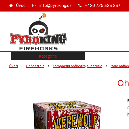
Úvod
info@pyroking.cz
+420 725 323 237
Kategorie
Úvod
Ohňostroje
Kompaktní ohňostroje, baterie
Malé ohňost
Oh