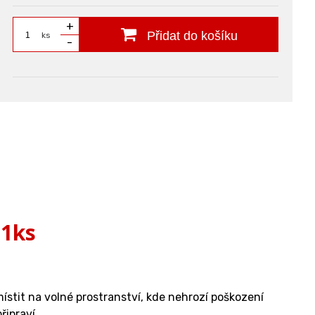
+
Přidat do košíku
ks
-
 1ks
místit na volné prostranství, kde nehrozí poškození
ipraví.