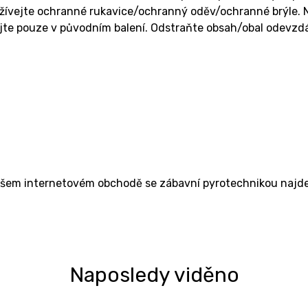
ívejte ochranné rukavice/ochranný oděv/ochranné brýle. Ne
te pouze v původním balení. Odstraňte obsah/obal odevzdán
ašem internetovém obchodě se zábavní pyrotechnikou najdet
Naposledy viděno