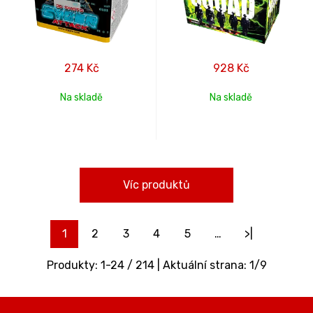
274
Kč
928
Kč
Na skladě
Na skladě
Víc produktů
1
2
3
4
5
…
>|
Produkty:
1
-
24
/
214
| Aktuální strana:
1
/
9