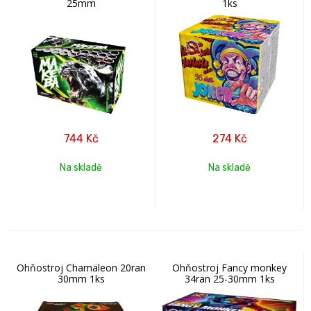
25mm
1ks
744
Kč
274
Kč
Na skladě
Na skladě
Ohňostroj Chamäleon 20ran
Ohňostroj Fancy monkey
30mm 1ks
34ran 25-30mm 1ks