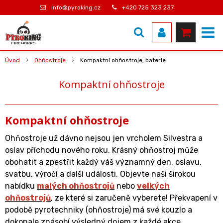
info@pyroking.cz
+420 725 323 237
Úvod
Ohňostroje
Kompaktní ohňostroje, baterie
Kompaktní ohňostroje
Kompaktní ohňostroje
Ohňostroje už dávno nejsou jen vrcholem Silvestra a
oslav příchodu nového roku. Krásný ohňostroj může
obohatit a zpestřit každý váš významný den, oslavu,
svatbu, výročí a další události. Objevte naši širokou
nabídku
malých ohňostrojů
nebo
velkých
ohňostrojů
, ze které si zaručeně vyberete! Překvapení v
podobě pyrotechniky (ohňostroje) má své kouzlo a
dokonale znásobí výsledný dojem z každé akce.