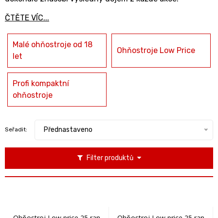
ČTĚTE VÍC...
Malé ohňostroje od 18
Ohňostroje Low Price
let
Profi kompaktní
ohňostroje
Přednastaveno
Seřadit:
Filter produktů
Ohňostroj Low price 25 ran
Ohňostroj Low price 25 ran