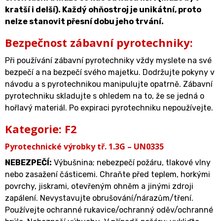
kratší i delší). Každý ohňostroj je unikátní, proto
nelze stanovit přesní dobu jeho trvání.
Bezpečnost zábavní pyrotechniky:
Při používání zábavní pyrotechniky vždy myslete na své
bezpečí a na bezpečí svého majetku. Dodržujte pokyny v
návodu a s pyrotechnikou manipulujte opatrně. Zábavní
pyrotechniku skladujte s ohledem na to, že se jedná o
hořlavý materiál. Po expiraci pyrotechniku nepoužívejte.
Kategorie: F2
Pyrotechnické výrobky tř. 1.3G – UN0335
NEBEZPEČÍ:
Výbušnina; nebezpečí požáru, tlakové vlny
nebo zasažení částicemi. Chraňte před teplem, horkými
povrchy, jiskrami, otevřeným ohněm a jinými zdroji
zapálení. Nevystavujte obrušování/nárazům/tření.
Používejte ochranné rukavice/ochranný oděv/ochranné