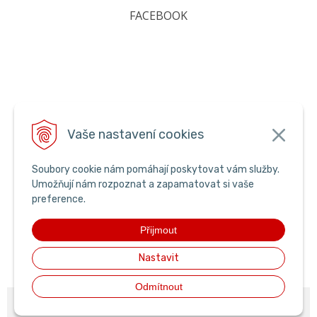
FACEBOOK
Vaše nastavení cookies
Soubory cookie nám pomáhají poskytovat vám služby.
Umožňují nám rozpoznat a zapamatovat si vaše
preference.
Přijmout
Nastavit
Odmítnout
© 2026 pyroking •
NextShop
&
e-shop Pohoda Connector
by
NextCom s.r.o.