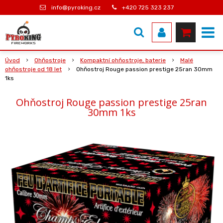
info@pyroking.cz
+420 725 323 237
Úvod
Ohňostroje
Kompaktní ohňostroje, baterie
Malé
ohňostroje od 18 let
Ohňostroj Rouge passion prestige 25ran 30mm
1ks
Ohňostroj Rouge passion prestige 25ran
30mm 1ks