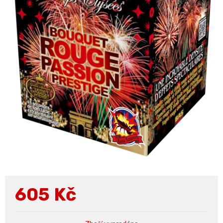
605
Kč