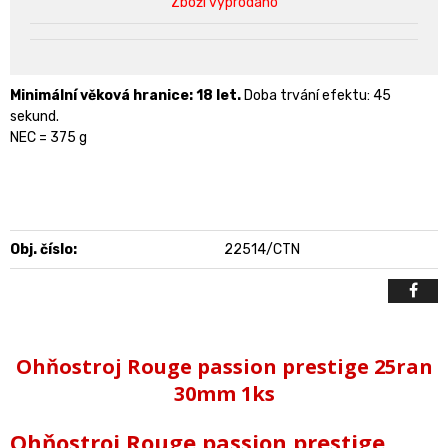
Zboží vyprodáno
Minimální věková hranice: 18 let.
Doba trvání efektu: 45
sekund.
NEC = 375 g
Obj. číslo:
22514/CTN
Ohňostroj Rouge passion prestige 25ran
30mm 1ks
Ohňostroj Rouge passion prestige