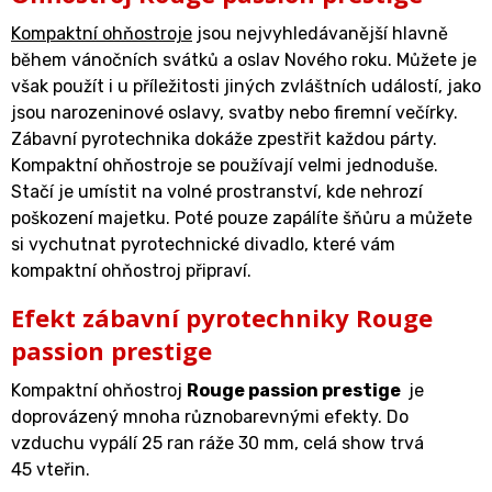
Kompaktní ohňostroje
jsou nejvyhledávanější hlavně
během vánočních svátků a oslav Nového roku. Můžete je
však použít i u příležitosti jiných zvláštních událostí, jako
jsou narozeninové oslavy, svatby nebo firemní večírky.
Zábavní pyrotechnika dokáže zpestřit každou párty.
Kompaktní ohňostroje se používají velmi jednoduše.
Stačí je umístit na volné prostranství, kde nehrozí
poškození majetku. Poté pouze zapálíte šňůru a můžete
si vychutnat pyrotechnické divadlo, které vám
kompaktní ohňostroj připraví.
Efekt zábavní pyrotechniky Rouge
passion prestige
Kompaktní ohňostroj
Rouge passion prestige
je
doprovázený mnoha různobarevnými efekty. Do
vzduchu vypálí 25 ran ráže 30 mm, celá show trvá
45 vteřin.