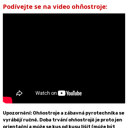
Podívejte se na video ohňostroje:
Upozornění: Ohňostroje a zábavná pyrotechnika se
vyrábějí ručně. Doba trvání ohňostrojě je proto jen
orientační a může se kus od kusu lišit (může být