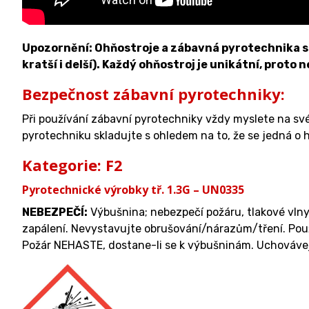
Upozornění: Ohňostroje a zábavná pyrotechnika se 
kratší i delší). Každý ohňostroj je unikátní, proto 
Bezpečnost zábavní pyrotechniky:
Při používání zábavní pyrotechniky vždy myslete na sv
pyrotechniku skladujte s ohledem na to, že se jedná o h
Kategorie: F2
Pyrotechnické výrobky tř. 1.3G – UN0335
NEBEZPEČÍ:
Výbušnina; nebezpečí požáru, tlakové vlny
zapálení. Nevystavujte obrušování/nárazům/tření. Použ
Požár NEHASTE, dostane-li se k výbušninám. Uchovávej