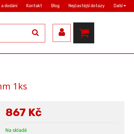
 a dodání
Kontakt
Blog
Nejčastější dotazy
Další
mm 1ks
867
Kč
Na skladě