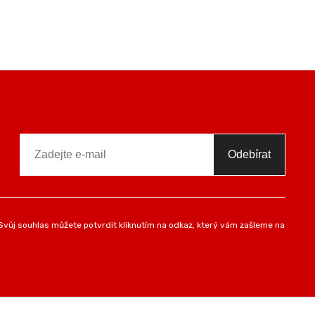
Odebírat
vůj souhlas můžete potvrdit kliknutím na odkaz, který vám zašleme na