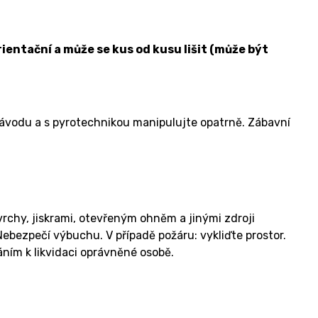
ientační a může se kus od kusu lišit (může být
návodu a s pyrotechnikou manipulujte opatrně. Zábavní
rchy, jiskrami, otevřeným ohněm a jinými zdroji
bezpečí výbuchu. V případě požáru: vykliďte prostor.
ím k likvidaci oprávněné osobě.