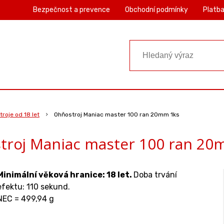
Bezpečnost a prevence
Obchodní podmínky
Platba
roje od 18 let
Ohňostroj Maniac master 100 ran 20mm 1ks
troj Maniac master 100 ran 20
Minimální věková hranice: 18 let.
Doba trvání
efektu: 110 sekund.
NEC = 499,94 g