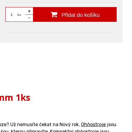
+
Přidat do košíku
ks
-
0mm 1ks
loze? Už nemusíte čekat na Nový rok.
Ohňostroje
jsou
šou, kterou připravíte. Kompaktní ohňostroje jsou