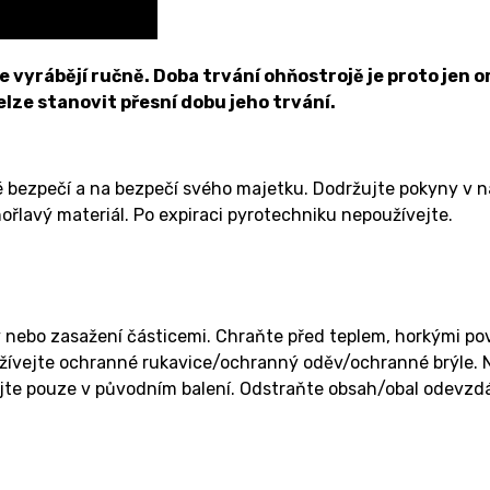
vyrábějí ručně. Doba trvání ohňostrojě je proto jen or
nelze stanovit přesní dobu jeho trvání.
é bezpečí a na bezpečí svého majetku. Dodržujte pokyny v 
ořlavý materiál. Po expiraci pyrotechniku nepoužívejte.
 nebo zasažení částicemi. Chraňte před teplem, horkými pov
ívejte ochranné rukavice/ochranný oděv/ochranné brýle. Ne
te pouze v původním balení. Odstraňte obsah/obal odevzdán