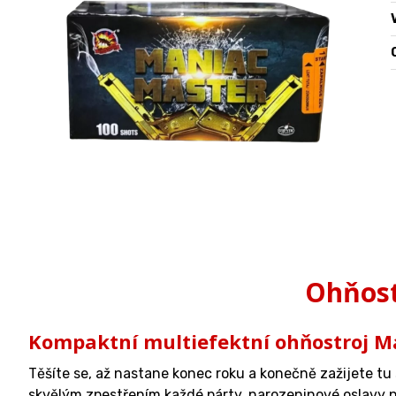
O
Ohňost
Kompaktní multiefektní ohňostroj Ma
Těšíte se, až nastane konec roku a konečně zažijete 
skvělým zpestřením každé párty, narozeninové oslavy ne