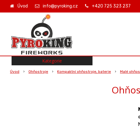
Úvod
info@pyroking.cz
+420 725 323 237
Kategorie
Úvod
Ohňostroje
Kompaktní ohňostroje, baterie
Malé ohňost
Ohňos