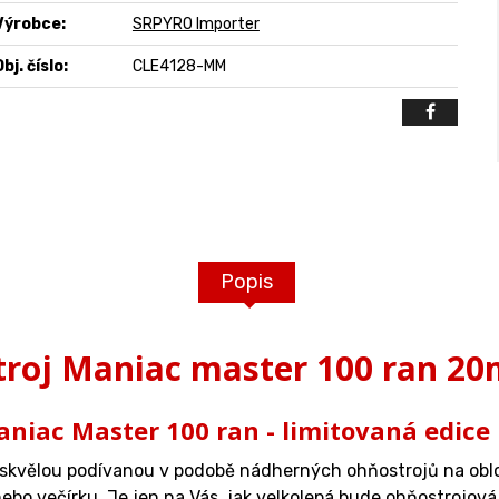
Výrobce:
SRPYRO Importer
bj. číslo:
CLE4128-MM
Popis
roj Maniac master 100 ran 2
niac Master 100 ran - limitovaná edice
tu skvělou podívanou v podobě nádherných ohňostrojů na ob
bo večírku. Je jen na Vás, jak velkolepá bude ohňostrojová 