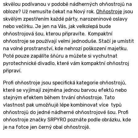
skvělou podívanou v podobě nádherných ohňostrojů na
obloze? Už nemusíte čekat na Nový rok.
Ohňostroje
jsou
skvělým zpestřením každé párty, narozeninové oslavy
nebo večírku. Je jen na Vás, jak velkolepá bude
ohňostrojová šou, kterou připravíte.
Kompaktní
ohňostroje se používají velmi jednoduše. Stačí je umístit
na volné prostranství, kde nehrozí poškození majetku.
Poté pouze zapálíte šňůru a můžete si vychutnat
pyrotechnické divadlo, které vám kompaktní ohňostroj
připraví.
Profi ohňostroje jsou specifická kategorie ohňostrojů,
které se vyjímají zejména jednou barvou efektů nebo
stejným efektem během trvání ohňostroje. Tato
vlastnost pak umožňujě lépe kombinovat více typů
ohňostrojů do jedné nádherné ohňostrojové šou. Profi
ohňostroje značky SRPYRO poznáte podle obrázku, kde
je na fotce jen černý obal ohňostrojě.