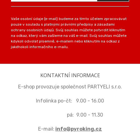
Vaše osobní údaje (e-mail) budeme za tímto účelem zpracovávat
pouze v souladu s platnými právními předpisy a zásadami
ochrany osobních údajů. Svůj souhlas můžete potvrdit kliknutím
na odkaz, který vám zašleme na váš e-mail. Svůj souhlas můžete
kdykoli odvolat písemně, e-mailem nebo kliknutím na odkaz z
jakéhokoli informačního e-mailu.
KONTAKTNÍ INFORMACE
E-shop provozuje společnost PARTYELI s.r.o.
Infolinka po-čt: 9.00 - 16.00
pá: 9.00 - 11.30
E-mail:
info@pyroking.cz