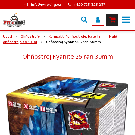
info@pyroking.cz
+420 725 323 237
Úvod
Ohňostroje
Kompaktní ohňostroje, baterie
Malé
ohňostroje od 18 let
Ohňostroj Kyanite 25 ran 30mm
Ohňostroj Kyanite 25 ran 30mm