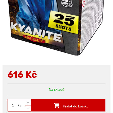
616
Kč
Na skladě
+
ks
Přidat do košíku
-