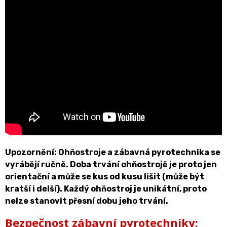
Upozornění: Ohňostroje a zábavná pyrotechnika se
vyrábějí ručně. Doba trvání ohňostrojě je proto jen
orientační a může se kus od kusu lišit (může být
kratší i delší). Každý ohňostroj je unikátní, proto
nelze stanovit přesní dobu jeho trvání.
Bezpečnost zábavní pyrotechniky: