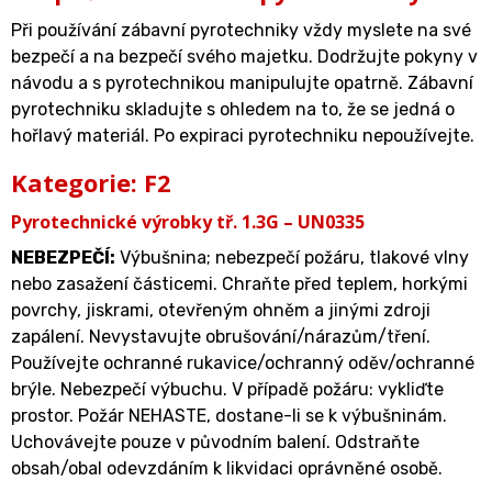
Při používání zábavní pyrotechniky vždy myslete na své
bezpečí a na bezpečí svého majetku. Dodržujte pokyny v
návodu a s pyrotechnikou manipulujte opatrně. Zábavní
pyrotechniku skladujte s ohledem na to, že se jedná o
hořlavý materiál. Po expiraci pyrotechniku nepoužívejte.
Kategorie: F2
Pyrotechnické výrobky tř. 1.3G – UN0335
NEBEZPEČÍ:
Výbušnina; nebezpečí požáru, tlakové vlny
nebo zasažení částicemi. Chraňte před teplem, horkými
povrchy, jiskrami, otevřeným ohněm a jinými zdroji
zapálení. Nevystavujte obrušování/nárazům/tření.
Používejte ochranné rukavice/ochranný oděv/ochranné
brýle. Nebezpečí výbuchu. V případě požáru: vykliďte
prostor. Požár NEHASTE, dostane-li se k výbušninám.
Uchovávejte pouze v původním balení. Odstraňte
obsah/obal odevzdáním k likvidaci oprávněné osobě.