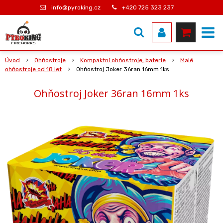
info@pyroking.cz
+420 725 323 237
Úvod
Ohňostroje
Kompaktní ohňostroje, baterie
Malé
ohňostroje od 18 let
Ohňostroj Joker 36ran 16mm 1ks
Ohňostroj Joker 36ran 16mm 1ks