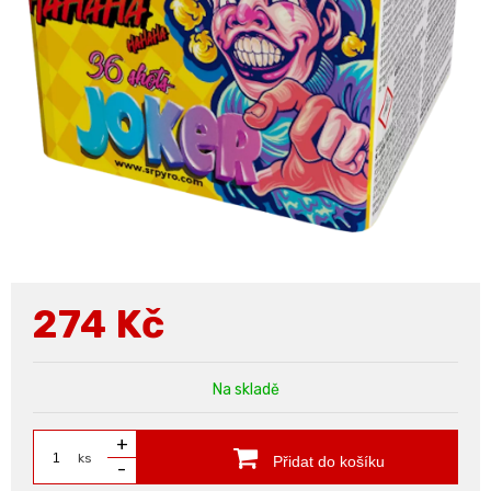
274
Kč
Na skladě
+
ks
Přidat do košíku
-