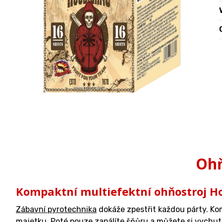
O
Ohň
Kompaktní multiefektní ohňostroj H
Zábavní pyrotechnika
dokáže zpestřit každou párty. K
majetku. Poté pouze zapálíte šňůru a můžete si vychut