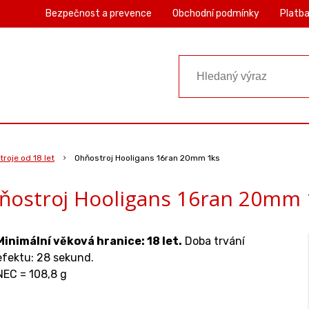
Bezpečnost a prevence
Obchodní podmínky
Platba
roje od 18 let
Ohňostroj Hooligans 16ran 20mm 1ks
ňostroj Hooligans 16ran 20mm 
Minimální věková hranice: 18 let.
Doba trvání
efektu: 28 sekund.
NEC = 108,8 g