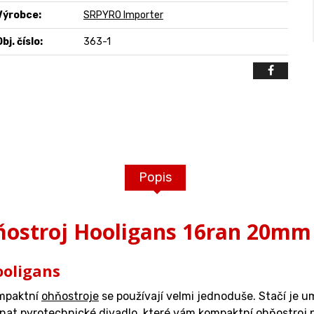
Výrobce:
SRPYRO Importer
bj. číslo:
363-1
Popis
ostroj Hooligans 16ran 20mm
ooligans
ompaktní
ohňostroje
se používají velmi jednoduše. Stačí je u
nat pyrotechnické divadlo, které vám kompaktní ohňostroj p