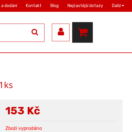
 a dodání
Kontakt
Blog
Nejčastější dotazy
Další
1ks
153
Kč
Zboží vyprodáno