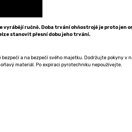
vyrábějí ručně. Doba trvání ohňostrojě je proto jen or
nelze stanovit přesní dobu jeho trvání.
é bezpečí a na bezpečí svého majetku. Dodržujte pokyny v 
ořlavý materiál. Po expiraci pyrotechniku nepoužívejte.