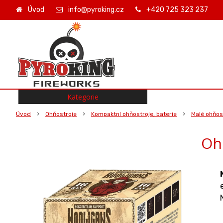
Úvod
info@pyroking.cz
+420 725 323 237
Kategorie
Úvod
Ohňostroje
Kompaktní ohňostroje, baterie
Malé ohňost
Oh