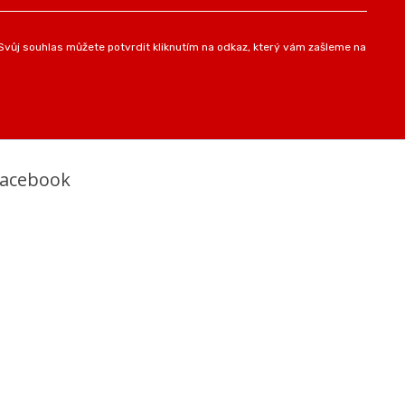
vůj souhlas můžete potvrdit kliknutím na odkaz, který vám zašleme na
Facebook