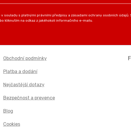
v souladu s platnými právními předpisy a zásadami ochrany osobních údajů. S
o kliknutím na odkaz z jakéhokoli informačního e-mailu.
Obchodní podmínky
Platba a dodání
Nejčastější dotazy
Bezpečnost a prevence
Blog
Cookies