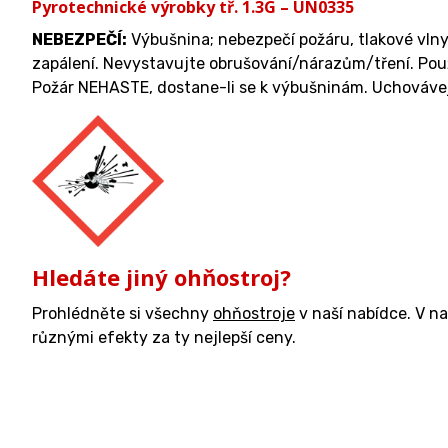
Pyrotechnické výrobky tř. 1.3G – UN0335
NEBEZPEČÍ:
Výbušnina; nebezpečí požáru, tlakové vlny
zapálení. Nevystavujte obrušování/nárazům/tření. Použ
Požár NEHASTE, dostane-li se k výbušninám. Uchovávej
Hledáte jiný ohňostroj?
Prohlédněte si všechny
ohňostroje
v naší nabídce. V n
různými efekty za ty nejlepší ceny.