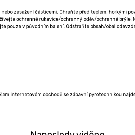
 nebo zasažení částicemi. Chraňte před teplem, horkými pov
ívejte ochranné rukavice/ochranný oděv/ochranné brýle. Ne
te pouze v původním balení. Odstraňte obsah/obal odevzdán
ašem internetovém obchodě se zábavní pyrotechnikou najdet
Naposledy viděno