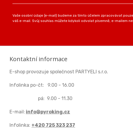
Vaše osobní údaje (e-mail) budeme za tímto účelem zpracovávat pouze 
váš e-mail. Svůj souhlas můžete kdykoli odvolat písemně, e-mailem neb
Kontaktní informace
E-shop provozuje společnost PARTYELI s.r.o.
Infolinka po-čt: 9.00 - 16.00
pá: 9.00 - 11.30
E-mail:
info@pyroking.cz
Infolinka:
+420 725 323 237