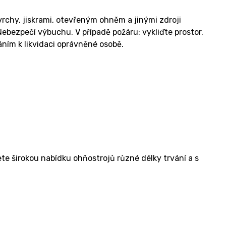
rchy, jiskrami, otevřeným ohněm a jinými zdroji
bezpečí výbuchu. V případě požáru: vykliďte prostor.
ím k likvidaci oprávněné osobě.
e širokou nabídku ohňostrojů různé délky trvání a s