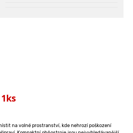
 1ks
místit na volné prostranství, kde nehrozí poškození
řipraví. Kompaktní ohňostroje jsou nejvyhledávanější