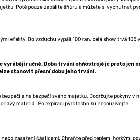
majetku. Poté pouze zapálíte šňůru a můžete si vychutnat p
i efekty. Do vzduchu vypálí 100 ran, celá show trvá 105 v
vyrábějí ručně. Doba trvání ohňostrojě je proto jen or
nelze stanovit přesní dobu jeho trvání.
é bezpečí a na bezpečí svého majetku. Dodržujte pokyny v 
ořlavý materiál. Po expiraci pyrotechniku nepoužívejte.
 nebo zasažení částicemi. Chraňte před teplem, horkými pov