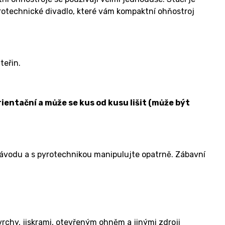
yrotechnické divadlo, které vám kompaktní ohňostroj
teřin.
ientační a může se kus od kusu lišit (může být
návodu a s pyrotechnikou manipulujte opatrně. Zábavní
rchy, jiskrami, otevřeným ohněm a jinými zdroji