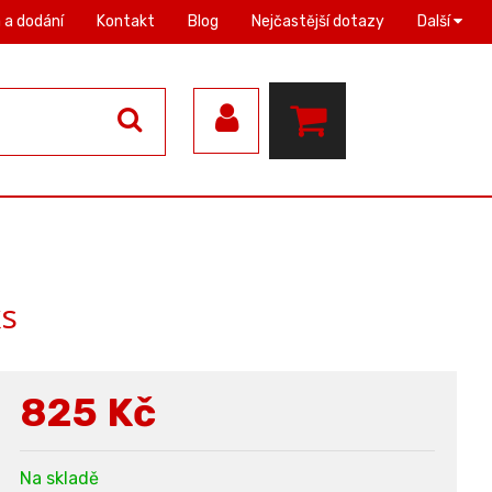
 a dodání
Kontakt
Blog
Nejčastější dotazy
Další
s
825
Kč
Na skladě