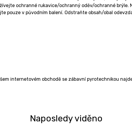
ívejte ochranné rukavice/ochranný oděv/ochranné brýle. Ne
te pouze v původním balení. Odstraňte obsah/obal odevzdán
ašem internetovém obchodě se zábavní pyrotechnikou najdet
Naposledy viděno