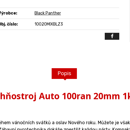
Výrobce:
Black Panther
bj. číslo:
10020MIXBLZ3
Popis
hňostroj Auto 100ran 20mm 1
em vánočních svátků a oslav Nového roku. Můžete je však pou
 Zábavní pyrotechnika dokáže zpestřit každou párty. Kompakt