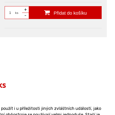
+
Přidat do košíku
ks
-
ks
žít i u příležitosti jiných zvláštních událostí, jako
ní ohňostroje se používají velmi jednoduše. Stačí je