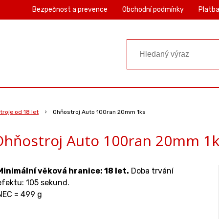
Bezpečnost a prevence
Obchodní podmínky
Platba
roje od 18 let
Ohňostroj Auto 100ran 20mm 1ks
Ohňostroj Auto 100ran 20mm 1k
Minimální věková hranice: 18 let.
Doba trvání
efektu: 105 sekund.
NEC = 499 g