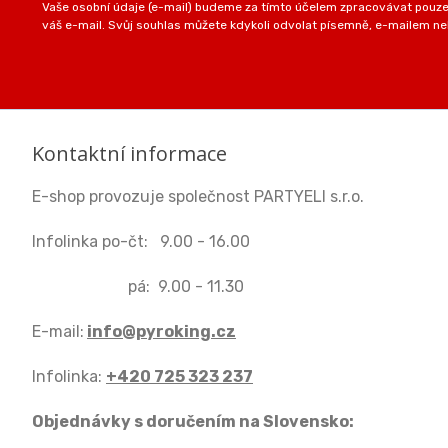
Vaše osobní údaje (e-mail) budeme za tímto účelem zpracovávat pouze 
váš e-mail. Svůj souhlas můžete kdykoli odvolat písemně, e-mailem neb
Kontaktní informace
E-shop provozuje společnost PARTYELI s.r.o.
Infolinka po-čt: 9.00 - 16.00
pá: 9.00 - 11.30
E-mail:
info@pyroking.cz
Infolinka:
+420 725 323 237
Objednávky s doručením na Slovensko: