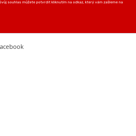
vůj souhlas můžete potvrdit kliknutím na odkaz, který vám zašleme na
Facebook