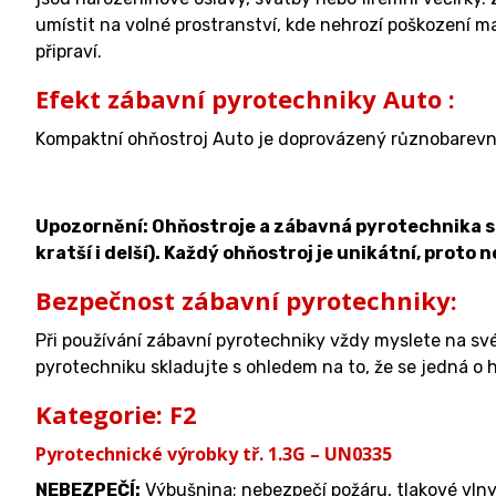
umístit na volné prostranství, kde nehrozí poškození 
připraví.
Efekt zábavní pyrotechniky Auto :
Kompaktní ohňostroj Auto je doprovázený různobarevným
Upozornění: Ohňostroje a zábavná pyrotechnika se 
kratší i delší). Každý ohňostroj je unikátní, proto 
Bezpečnost zábavní pyrotechniky:
Při používání zábavní pyrotechniky vždy myslete na sv
pyrotechniku skladujte s ohledem na to, že se jedná o h
Kategorie: F2
Pyrotechnické výrobky tř. 1.3G – UN0335
NEBEZPEČÍ:
Výbušnina; nebezpečí požáru, tlakové vlny