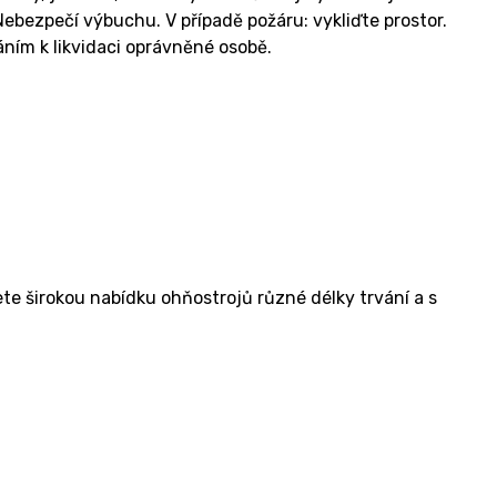
bezpečí výbuchu. V případě požáru: vykliďte prostor.
ím k likvidaci oprávněné osobě.
e širokou nabídku ohňostrojů různé délky trvání a s