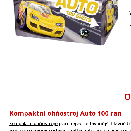
O
O
Kompaktní ohňostroj Auto 100 ran
Kompaktní ohňostroje
jsou nejvyhledávanější hlavně běh
jsou narozeninové oslavy, svatby nebo firemní večírky.