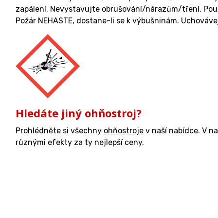
zapálení. Nevystavujte obrušování/nárazům/tření. Použ
Požár NEHASTE, dostane-li se k výbušninám. Uchovávej
Hledáte jiný ohňostroj?
Prohlédněte si všechny
ohňostroje
v naší nabídce. V n
různými efekty za ty nejlepší ceny.