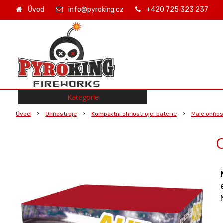
Úvod
info@pyroking.cz
+420 725 323 237
Kategorie
Úvod
Ohňostroje
Kompaktní ohňostroje, baterie
Malé ohňost