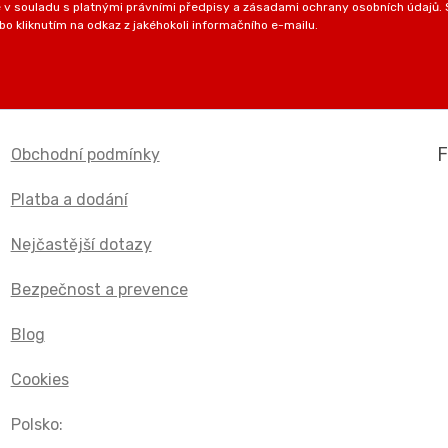
v souladu s platnými právními předpisy a zásadami ochrany osobních údajů. S
o kliknutím na odkaz z jakéhokoli informačního e-mailu.
Obchodní podmínky
Platba a dodání
Nejčastější dotazy
Bezpečnost a prevence
Blog
Cookies
Polsko: