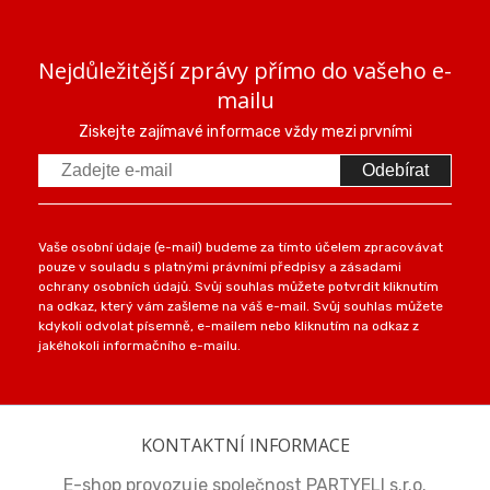
Nejdůležitější zprávy přímo do vašeho e-
mailu
Ziskejte zajímavé informace vždy mezi prvními
Odebírat
Vaše osobní údaje (e-mail) budeme za tímto účelem zpracovávat
pouze v souladu s platnými právními předpisy a zásadami
ochrany osobních údajů. Svůj souhlas můžete potvrdit kliknutím
na odkaz, který vám zašleme na váš e-mail. Svůj souhlas můžete
kdykoli odvolat písemně, e-mailem nebo kliknutím na odkaz z
jakéhokoli informačního e-mailu.
KONTAKTNÍ INFORMACE
E-shop provozuje společnost PARTYELI s.r.o.