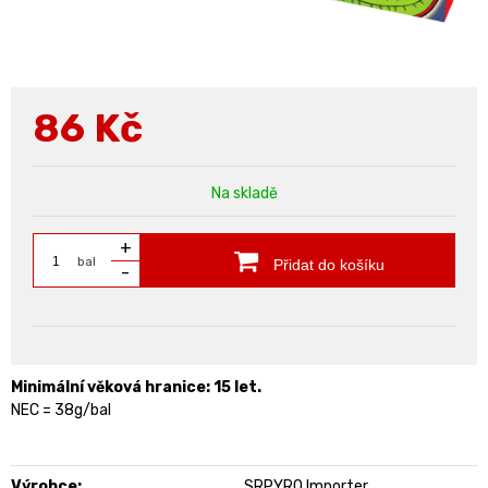
86
Kč
Na skladě
+
bal
Přidat do košíku
-
Minimální věková hranice: 15 let.
NEC = 38g/bal
Výrobce:
SRPYRO Importer