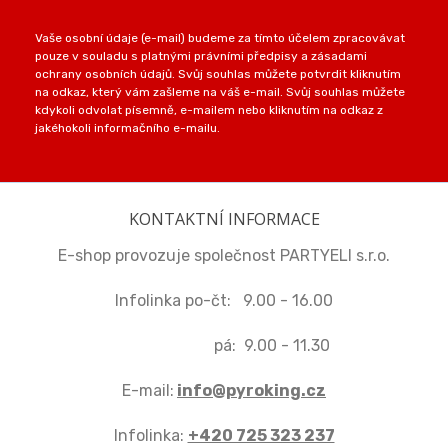
Vaše osobní údaje (e-mail) budeme za tímto účelem zpracovávat
pouze v souladu s platnými právními předpisy a zásadami
ochrany osobních údajů. Svůj souhlas můžete potvrdit kliknutím
na odkaz, který vám zašleme na váš e-mail. Svůj souhlas můžete
kdykoli odvolat písemně, e-mailem nebo kliknutím na odkaz z
jakéhokoli informačního e-mailu.
KONTAKTNÍ INFORMACE
E-shop provozuje společnost PARTYELI s.r.o.
Infolinka po-čt: 9.00 - 16.00
pá: 9.00 - 11.30
E-mail:
info@pyroking.cz
Infolinka:
+420 725 323 237