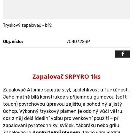
Tryskový zapalovač - bílý.
Obj. číslo:
704072SRP
Zapalovač SRPYRO 1ks
Zapalovač Atomic spojuje styl, spolehlivost a funkčnost.
Jeho matně bílá konstrukce s příjemnou gumovou (soft-
touch) povrchovou úpravou zajišťuje pohodlný a jistý
úchop. Výkonný tryskový plamen je odolný vůči větru,
což z něj dělá ideální volbu pro venkovní použití – při
zapalování pyrotechniky, svíček, táboráku nebo grilu.
Zapalovač je
doplnitelný plynem
, takže vám vydrží