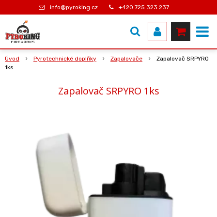
info@pyroking.cz
+420 725 323 237
Úvod
Pyrotechnické doplňky
Zapalovače
Zapalovač SRPYRO
1ks
Zapalovač SRPYRO 1ks