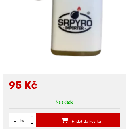
95
Kč
Na skladě
+
ks
Přidat do košíku
-