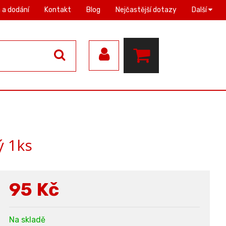
 a dodání
Kontakt
Blog
Nejčastější dotazy
Další
ý 1ks
95
Kč
Na skladě