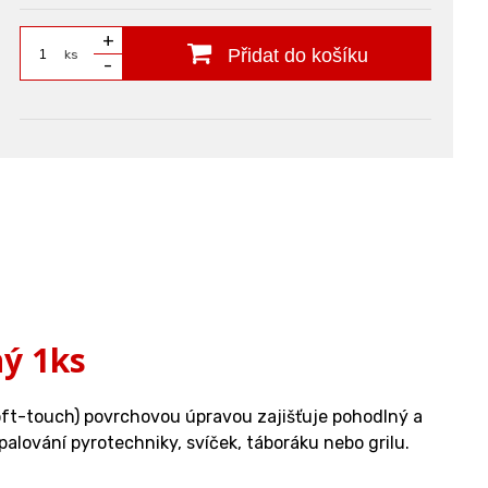
+
Přidat do košíku
ks
-
ný 1ks
oft-touch) povrchovou úpravou zajišťuje pohodlný a
palování pyrotechniky, svíček, táboráku nebo grilu.