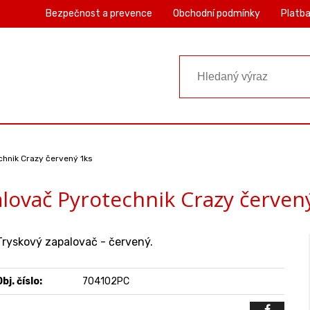
Bezpečnost a prevence
Obchodní podmínky
Platba
chnik Crazy červený 1ks
lovač Pyrotechnik Crazy červen
Tryskový zapalovač - červený.
bj. číslo:
704102PC