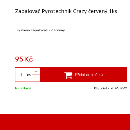
Zapalovač Pyrotechnik Crazy červený 1ks
Tryskový zapalovač - červený.
95 Kč
+
ks
-
Na skladě
Obj. číslo:
704102PC