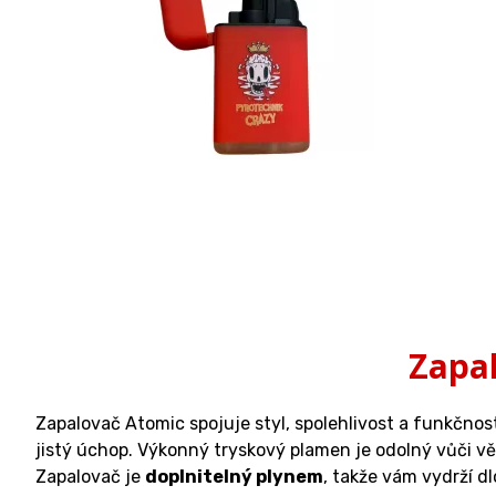
Zapal
Zapalovač Atomic spojuje styl, spolehlivost a funkčn
jistý úchop. Výkonný tryskový plamen je odolný vůči větr
Zapalovač je
doplnitelný plynem
, takže vám vydrží d