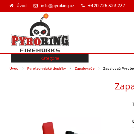
Úvod
info@pyroking.cz
+420 725 323 237
Kategorie
Úvod
Pyrotechnické doplňky
Zapalovače
Zapalovač Pyrote
Zapa
O