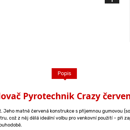
Popis
ovač Pyrotechnik Crazy červe
ost. Jeho matně červená konstrukce s příjemnou gumovou (s
u, což z něj dělá ideální volbu pro venkovní použití – při za
louhodobě.