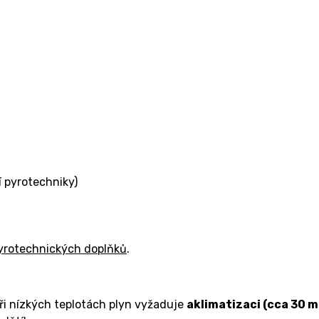
í pyrotechniky)
yrotechnických doplňků
.
Při nízkých teplotách plyn vyžaduje
aklimatizaci (cca 30 m