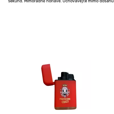
sekund. Mimořádně hořlavé. Uchovávejte mimo dosahu 