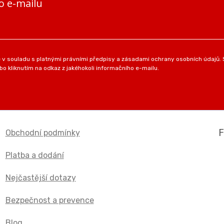
o e-mailu
v souladu s platnými právními předpisy a zásadami ochrany osobních údajů. S
o kliknutím na odkaz z jakéhokoli informačního e-mailu.
Obchodní podmínky
Platba a dodání
Nejčastější dotazy
Bezpečnost a prevence
Blog