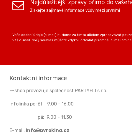
Nejdůležitější zprávy přímo do vašeh
Ziskejte zajímavé informace vždy mezi prvními
Vaše osobní údaje (e-mail) budeme za tímto účelem zpracovávat pouze 
váš e-mail. Svůj souhlas můžete kdykoli odvolat písemně, e-mailem neb
Kontaktní informace
E-shop provozuje společnost PARTYELI s.r.o.
Infolinka po-čt: 9.00 - 16.00
pá: 9.00 - 11.30
E-mail:
info@pyroking.cz