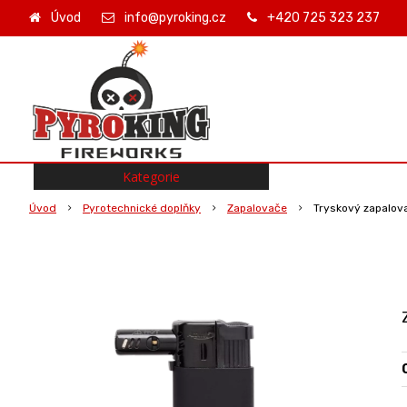
Úvod
info@pyroking.cz
+420 725 323 237
Kategorie
Úvod
Pyrotechnické doplňky
Zapalovače
Tryskový zapalov
O