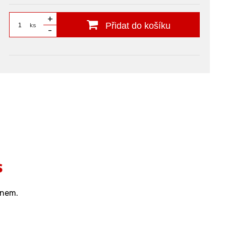
+
Přidat do košíku
ks
-
s
lynem.