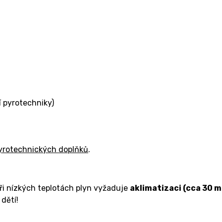
í pyrotechniky)
yrotechnických doplňků
.
Při nízkých teplotách plyn vyžaduje
aklimatizaci (cca 30 m
dětí!