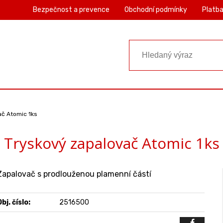
Bezpečnost a prevence
Obchodní podmínky
Platba
ač Atomic 1ks
Tryskový zapalovač Atomic 1ks
Zapalovač s prodlouženou plamenní částí
bj. číslo:
2516500