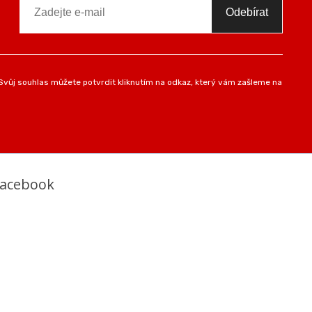
Odebírat
vůj souhlas můžete potvrdit kliknutím na odkaz, který vám zašleme na
Facebook