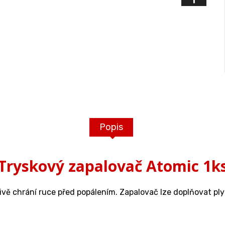
Popis
Tryskový zapalovač Atomic 1k
ivě chrání ruce před popálením. Zapalovač lze doplňovat p