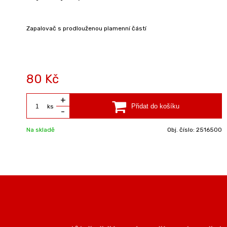
Zapalovač s prodlouženou plamenní částí
80 Kč
+
ks
-
Na skladě
Obj. číslo:
2516500