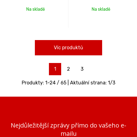
Na skladě
Na skladě
Víc produktů
1
2
3
Produkty:
1
-
24
/
65
| Aktuální strana:
1
/
3
Nejdůležitější zprávy přímo do vašeho e-
mailu