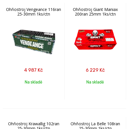
Ohňostroj Vengeance 116ran
Ohňostroj Giant Maniax
25-30mm 1ks/ctn
200ran 25mm 1ks/ctn
4 987
Kč
6 229
Kč
Na skladě
Na skladě
Ohňostroj Krawallig 102ran
Ohňostroj La Belle 108ran
25-30mm 1ks/ctn
25-30mm 1ks/ctn