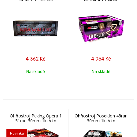
4 362
Kč
4 954
Kč
Na skladě
Na skladě
Ohňostroj Peking Opera 1
Ohňostroj Poseidon 48ran
51ran 30mm 1ks/ctn
30mm 1ks/ctn
Novinka