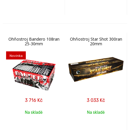
Ohňostroj Bandero 108ran
Ohňostroj Star Shot 300ran
25-30mm
20mm
Novinka
3 716
Kč
3 033
Kč
Na skladě
Na skladě