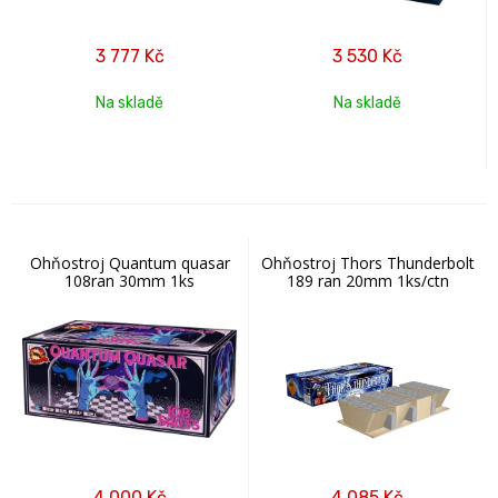
3 777
Kč
3 530
Kč
Na skladě
Na skladě
Ohňostroj Quantum quasar
Ohňostroj Thors Thunderbolt
108ran 30mm 1ks
189 ran 20mm 1ks/ctn
4 000
Kč
4 085
Kč