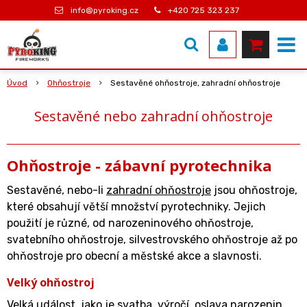
info@pyroking.cz
+420 725 323 237
Úvod
Ohňostroje
Sestavěné ohňostroje, zahradní ohňostroje
Sestavěné nebo zahradní ohňostroje
Ohňostroje - zábavní pyrotechnika
Sestavěné, nebo-li
zahradní ohňostroje
jsou ohňostroje,
které obsahují větší množství pyrotechniky. Jejich
použití je různé, od narozeninového ohňostroje,
svatebního ohňostroje, silvestrovského ohňostroje až po
ohňostroje pro obecní a městské akce a slavnosti.
Velký ohňostroj
Velká událost, jako je svatba, výročí, oslava narozenin