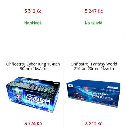
5 312
Kč
5 247
Kč
Na skladě
Na skladě
Ohňostroj Cyber King 104ran
Ohňostroj Fantasy World
30mm 1ks/ctn
216ran 20mm 1ks/ctn
3 774
Kč
3 210
Kč