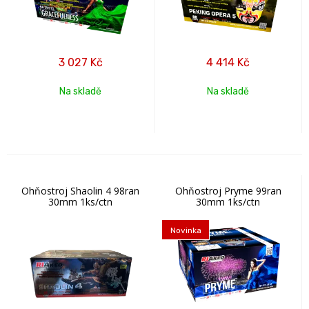
3 027
Kč
4 414
Kč
Na skladě
Na skladě
Ohňostroj Shaolin 4 98ran
Ohňostroj Pryme 99ran
30mm 1ks/ctn
30mm 1ks/ctn
Novinka