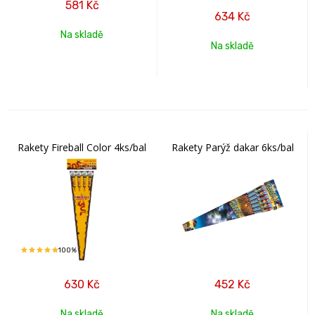
581
Kč
634
Kč
Na skladě
Na skladě
Rakety Fireball Color 4ks/bal
Rakety Parýž dakar 6ks/bal
100%
630
Kč
452
Kč
Na skladě
Na skladě