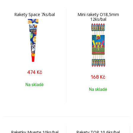
Rakety Space 7ks/bal
Mini rakety O18,5mm
12ks/bal
474
Kč
168
Kč
Na skladě
Na skladě
Raketky Muerte 10ks/bal
Rakety TOP 10 6ks/bal