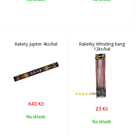
Rakety Jupiter 4ks/bal
Raketky Whistling bang
12ks/bal
100%
640
Kč
23
Kč
Na skladě
Na skladě