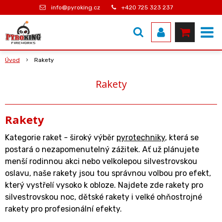
info@pyroking.cz
+420 725 323 237
Úvod
Rakety
Rakety
Rakety
Kategorie raket - široký výběr
pyrotechniky
, která se
postará o nezapomenutelný zážitek. Ať už plánujete
menší rodinnou akci nebo velkolepou silvestrovskou
oslavu, naše rakety jsou tou správnou volbou pro efekt,
který vystřelí vysoko k obloze. Najdete zde rakety pro
silvestrovskou noc, dětské rakety i velké ohňostrojné
rakety pro profesionální efekty.