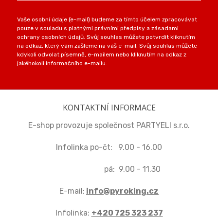
Vaše osobní údaje (e-mail) budeme za tímto účelem zpracovávat
pouze v souladu s platnými právními předpisy a zásadami
ochrany osobních údajů. Svůj souhlas můžete potvrdit kliknutím
na odkaz, který vám zašleme na váš e-mail. Svůj souhlas můžete
kdykoli odvolat písemně, e-mailem nebo kliknutím na odkaz z
jakéhokoli informačního e-mailu.
KONTAKTNÍ INFORMACE
E-shop provozuje společnost PARTYELI s.r.o.
Infolinka po-čt: 9.00 - 16.00
pá: 9.00 - 11.30
E-mail:
info@pyroking.cz
Infolinka:
+420 725 323 237