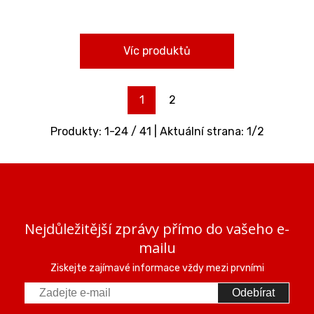
Víc produktů
1
2
Produkty:
1
-
24
/
41
| Aktuální strana:
1
/
2
Nejdůležitější zprávy přímo do vašeho e-
mailu
Ziskejte zajímavé informace vždy mezi prvními
Odebírat