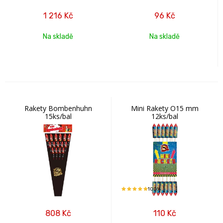
1 216
Kč
96
Kč
Na skladě
Na skladě
Rakety Bombenhuhn
Mini Rakety O15 mm
15ks/bal
12ks/bal
100%
808
Kč
110
Kč