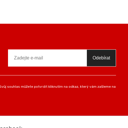
Odebírat
vůj souhlas můžete potvrdit kliknutím na odkaz, který vám zašleme na