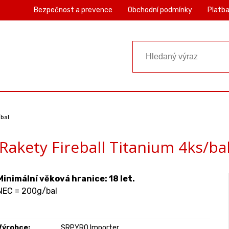
Bezpečnost a prevence
Obchodní podmínky
Platba
/bal
Rakety Fireball Titanium 4ks/ba
Minimální věková hranice: 18 let.
NEC = 200g/bal
Výrobce:
SRPYRO Importer