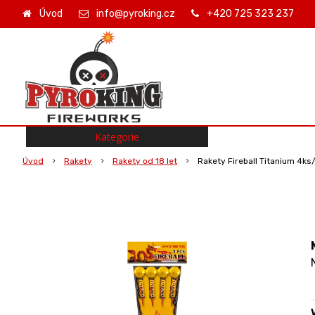
Úvod
info@pyroking.cz
+420 725 323 237
Kategorie
Úvod
Rakety
Rakety od 18 let
Rakety Fireball Titanium 4ks