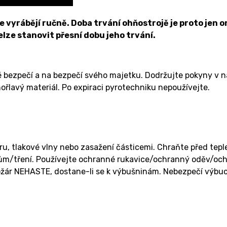
vyrábějí ručně. Doba trvání ohňostrojě je proto jen or
nelze stanovit přesní dobu jeho trvání.
é bezpečí a na bezpečí svého majetku. Dodržujte pokyny v 
ořlavý materiál. Po expiraci pyrotechniku nepoužívejte.
u, tlakové vlny nebo zasažení částicemi. Chraňte před tep
m/tření. Používejte ochranné rukavice/ochranný oděv/ochran
ožár NEHASTE, dostane-li se k výbušninám. Nebezpečí výbu