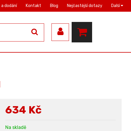
 a dodání
Kontakt
Blog
Nejčastější dotazy
Další
l
634
Kč
Na skladě