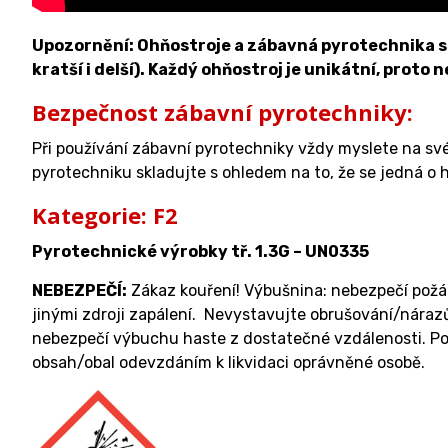
Upozornění: Ohňostroje a zábavná pyrotechnika se 
kratší i delší). Každý ohňostroj je unikátní, proto 
Bezpečnost zábavní pyrotechniky:
Při používání zábavní pyrotechniky vždy myslete na sv
pyrotechniku skladujte s ohledem na to, že se jedná o h
Kategorie: F2
Pyrotechnické výrobky tř. 1.3G – UN0335
NEBEZPEČÍ:
Zákaz kouření! Výbušnina: nebezpečí požár
jinými zdroji zapálení. Nevystavujte obrušování/nárazů
nebezpečí výbuchu haste z dostatečné vzdálenosti. P
obsah/obal odevzdáním k likvidaci oprávněné osobě.