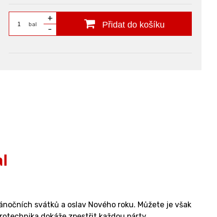
+
Přidat do košíku
bal
-
al
vánočních svátků a oslav Nového roku. Můžete je však
pyrotechnika dokáže zpestřit každou párty.