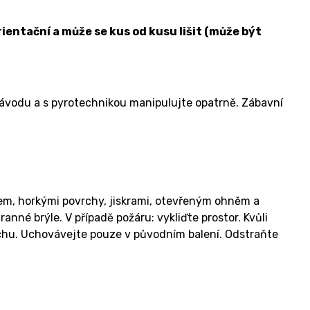
ientační a může se kus od kusu lišit (může být
návodu a s pyrotechnikou manipulujte opatrně. Zábavní
lem, horkými povrchy, jiskrami, otevřeným ohněm a
né brýle. V případě požáru: vykliďte prostor. Kvůli
chu. Uchovávejte pouze v původním balení. Odstraňte