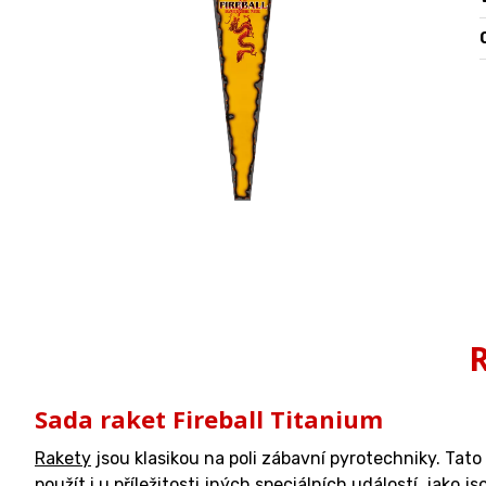
O
R
Sada raket Fireball Titanium
Rakety
jsou klasikou na poli zábavní pyrotechniky. Tat
použít i u příležitosti jných speciálních událostí, jako