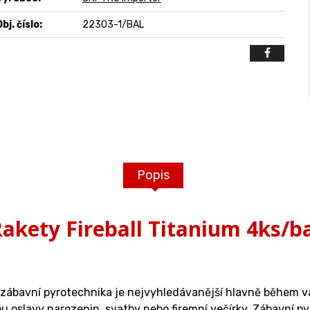
bj. číslo:
22303-1/BAL
Popis
akety Fireball Titanium 4ks/b
o zábavní pyrotechnika je nejvyhledávanější hlavně během 
 jsou oslavy narozenin, svatby nebo firemní večírky. Zábavní 