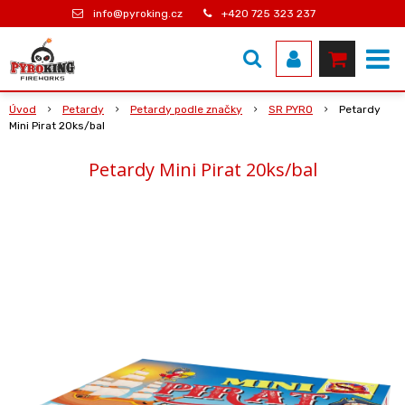
info@pyroking.cz
+420 725 323 237
Úvod
Petardy
Petardy podle značky
SR PYRO
Petardy
Mini Pirat 20ks/bal
Petardy Mini Pirat 20ks/bal