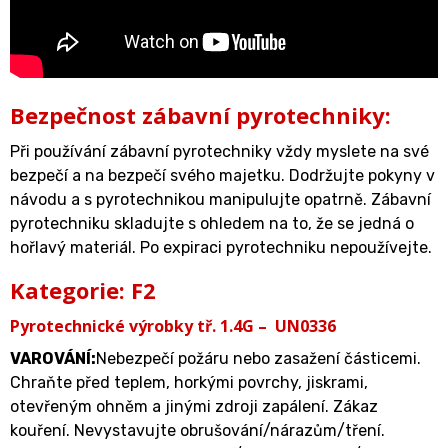
Bezpečnost zábavní pyrotechniky:
Při používání zábavní pyrotechniky vždy myslete na své
bezpečí a na bezpečí svého majetku. Dodržujte pokyny v
návodu a s pyrotechnikou manipulujte opatrně. Zábavní
pyrotechniku skladujte s ohledem na to, že se jedná o
hořlavý materiál. Po expiraci pyrotechniku nepoužívejte.
Kategorie: F2
Pyrotechnické výrobky tř. 1.4G – UN0336
VAROVÁNÍ:
Nebezpečí požáru nebo zasažení částicemi.
Chraňte před teplem, horkými povrchy, jiskrami,
otevřeným ohněm a jinými zdroji zapálení. Zákaz
kouření. Nevystavujte obrušování/nárazům/tření.