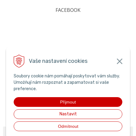
FACEBOOK
Vaše nastavení cookies
Soubory cookie nám pomáhají poskytovat vám služby.
Umožňují nám rozpoznat a zapamatovat si vaše
preference.
Přijmout
Nastavit
Odmítnout
© 2026 pyroking •
NextShop
&
e-shop Pohoda Connector
by
NextCom s.r.o.