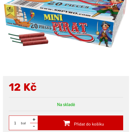
12
Kč
Na skladě
+
bal
Přidat do košíku
-