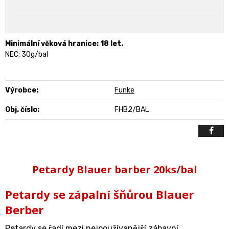
Minimální věková hranice: 18 let.
NEC: 30g/bal
Výrobce:
Funke
Obj. číslo:
FHB2/BAL
Petardy Blauer barber 20ks/bal
Petardy se zápalní šňůrou Blauer
Berber
Petardy
se řadí mezi nejpoužívanější zábavní