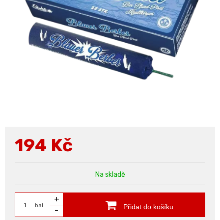
194
Kč
Na skladě
+
bal
Přidat do košíku
-