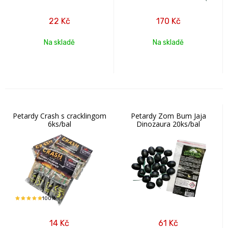
22
Kč
170
Kč
Na skladě
Na skladě
Petardy Crash s cracklingom
Petardy Zom Bum Jaja
6ks/bal
Dinozaura 20ks/bal
100%
14
Kč
61
Kč