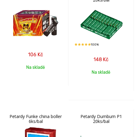
100%
106
Kč
148
Kč
Na skladě
Na skladě
Petardy Funke china boller
Petardy Dumbum P1
6ks/bal
20ks/bal