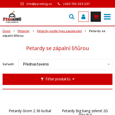
info@pyroking.cz
+420 725 323 237
Úvod
Petardy
Petardy podle typu zapalování
Petardy se
zápalní šňůrou
Petardy se zápalní šňůrou
Přednastaveno
Seřadit:
Filter produktů
Petardy Grom 2 36 ks/bal
Petardy Big bang zelené 2G
20ks/bal