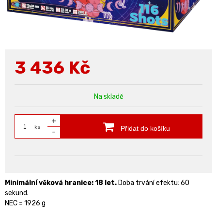
3 436
Kč
Na skladě
+
ks
Přidat do košíku
-
Minimální věková hranice: 18 let.
Doba trvání efektu: 60
sekund.
NEC = 1926 g