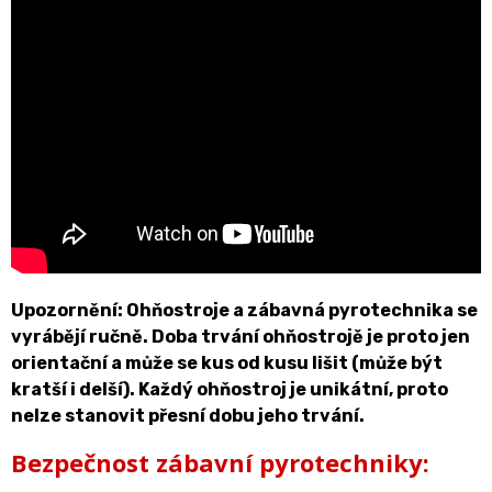
Upozornění: Ohňostroje a zábavná pyrotechnika se
vyrábějí ručně. Doba trvání ohňostrojě je proto jen
orientační a může se kus od kusu lišit (může být
kratší i delší). Každý ohňostroj je unikátní, proto
nelze stanovit přesní dobu jeho trvání.
Bezpečnost zábavní pyrotechniky: