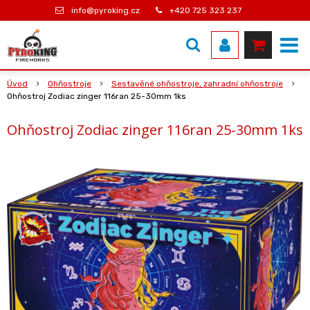
info@pyroking.cz
+420 725 323 237
Úvod
Ohňostroje
Sestavěné ohňostroje, zahradní ohňostroje
Ohňostroj Zodiac zinger 116ran 25-30mm 1ks
Ohňostroj Zodiac zinger 116ran 25-30mm 1ks