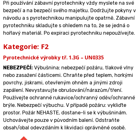
Při používání zábavní pyrotechniky vždy myslete na své
bezpečí a na bezpečí svého majetku. Dodržujte pokyny v
návodu a s pyrotechnikou manipulujte opatrně. Zábavní
pyrotechniku skladujte s ohledem na to, že se jedná o
hořlavý materiál. Po expiraci pyrotechniku nepoužívejte.
Kategorie: F2
Pyrotechnické výrobky tř. 1.3G – UN0335
NEBEZPEČÍ:
Výbušnina; nebezpečí požáru, tlakové vlny
nebo zasažení částicemi. Chraňte před teplem, horkými
povrchy, jiskrami, otevřeným ohněm a jinými zdroji
zapálení. Nevystavujte obrušování/nárazům/tření.
Používejte ochranné rukavice/ochranný oděv/ochranné
brýle. Nebezpečí výbuchu. V případě požáru: vykliďte
prostor. Požár NEHASTE, dostane-li se k výbušninám.
Uchovávejte pouze v původním balení. Odstraňte
obsah/obal odevzdáním k likvidaci oprávněné osobě.