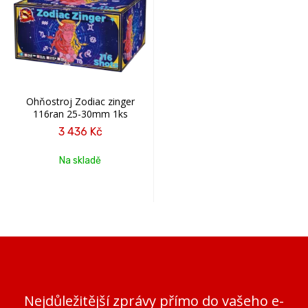
Ohňostroj Zodiac zinger
116ran 25-30mm 1ks
3 436 Kč
Na skladě
Nejdůležitější zprávy přímo do vašeho e-