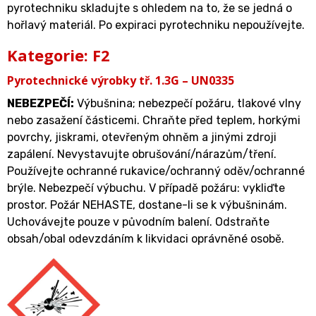
pyrotechniku skladujte s ohledem na to, že se jedná o
hořlavý materiál. Po expiraci pyrotechniku nepoužívejte.
Kategorie: F2
Pyrotechnické výrobky tř. 1.3G – UN0335
NEBEZPEČÍ:
Výbušnina; nebezpečí požáru, tlakové vlny
nebo zasažení částicemi. Chraňte před teplem, horkými
povrchy, jiskrami, otevřeným ohněm a jinými zdroji
zapálení. Nevystavujte obrušování/nárazům/tření.
Používejte ochranné rukavice/ochranný oděv/ochranné
brýle. Nebezpečí výbuchu. V případě požáru: vykliďte
prostor. Požár NEHASTE, dostane-li se k výbušninám.
Uchovávejte pouze v původním balení. Odstraňte
obsah/obal odevzdáním k likvidaci oprávněné osobě.