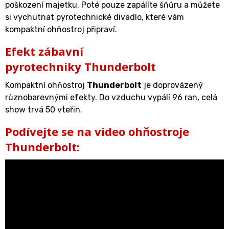
poškození majetku. Poté pouze zapálíte šňůru a můžete
si vychutnat pyrotechnické divadlo, které vám
kompaktní ohňostroj připraví.
Efekt zábavní
pyrotechniky Thunderbolt
Kompaktní ohňostroj
Thunderbolt
je doprovázený
různobarevnými efekty. Do vzduchu vypálí 96 ran, celá
show trvá 50 vteřin.
Podívejte se na video ohňostroje
Thunderbolt: