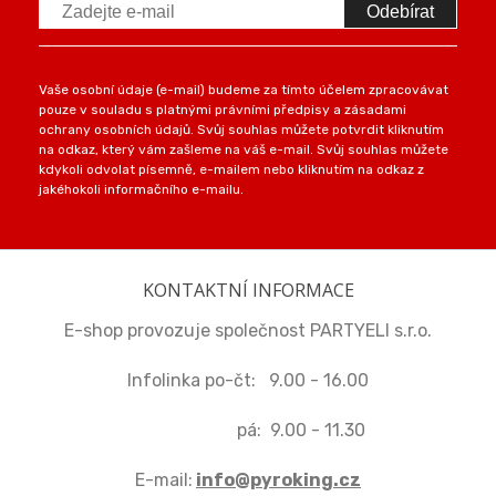
Odebírat
Vaše osobní údaje (e-mail) budeme za tímto účelem zpracovávat
pouze v souladu s platnými právními předpisy a zásadami
ochrany osobních údajů. Svůj souhlas můžete potvrdit kliknutím
na odkaz, který vám zašleme na váš e-mail. Svůj souhlas můžete
kdykoli odvolat písemně, e-mailem nebo kliknutím na odkaz z
jakéhokoli informačního e-mailu.
KONTAKTNÍ INFORMACE
E-shop provozuje společnost PARTYELI s.r.o.
Infolinka po-čt: 9.00 - 16.00
pá: 9.00 - 11.30
E-mail:
info@pyroking.cz