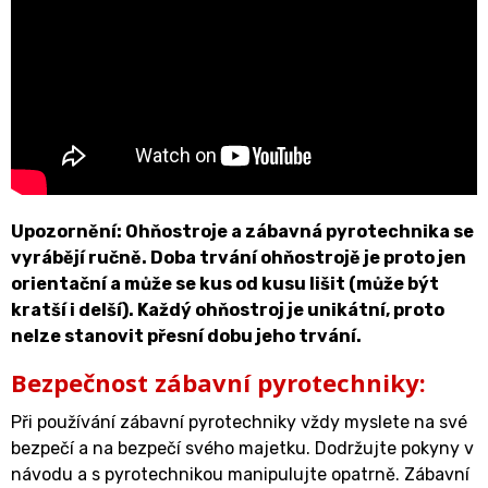
Upozornění: Ohňostroje a zábavná pyrotechnika se
vyrábějí ručně. Doba trvání ohňostrojě je proto jen
orientační a může se kus od kusu lišit (může být
kratší i delší). Každý ohňostroj je unikátní, proto
nelze stanovit přesní dobu jeho trvání.
Bezpečnost zábavní pyrotechniky:
Při používání zábavní pyrotechniky vždy myslete na své
bezpečí a na bezpečí svého majetku. Dodržujte pokyny v
návodu a s pyrotechnikou manipulujte opatrně. Zábavní