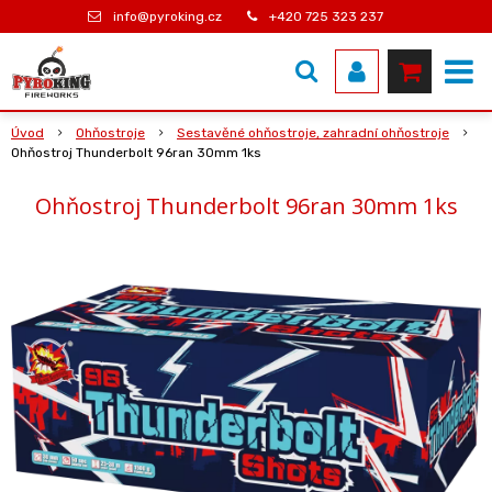
info@pyroking.cz
+420 725 323 237
Úvod
Ohňostroje
Sestavěné ohňostroje, zahradní ohňostroje
Ohňostroj Thunderbolt 96ran 30mm 1ks
Ohňostroj Thunderbolt 96ran 30mm 1ks