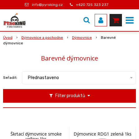
info@pyroking.cz
+420 725 323 237
Úvod
Dýmovnice a pochodne
Dýmovnice
Barevné
dýmovnice
Barevné dýmovnice
Přednastaveno
Seřadit:
Filter produktů
Škrtací dýmovnice smoke
Dýmovnice RDG1 zelená 1ks
yellow 1ks