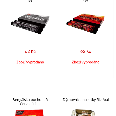
ks
1ks
62
Kč
62
Kč
Zboží vyprodáno
Zboží vyprodáno
Bengálska pochodeň
Dýmovnice na krtky 5ks/bal
Červená 1ks