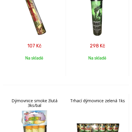
107
Kč
298
Kč
Na skladě
Na skladě
Dýmovnice smoke žlutá
Trhací dýmovnice zelená 1ks
3ks/bal