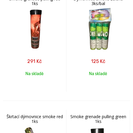
1ks
3ks/bal
291
Kč
125
Kč
Na skladě
Na skladě
Škrtací dýmovnice smoke red
Smoke grenade pulling green
1ks
1ks