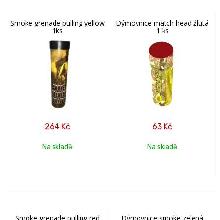
Smoke grenade pulling yellow
Dýmovnice match head žlutá
1ks
1 ks
264
Kč
63
Kč
Na skladě
Na skladě
Smoke grenade pulling red
Dýmovnice smoke zelená