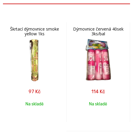
Škrtací dýmovnice smoke
Dýmovnice červená 40sek
yellow 1ks
3ks/bal
97
Kč
114
Kč
Na skladě
Na skladě