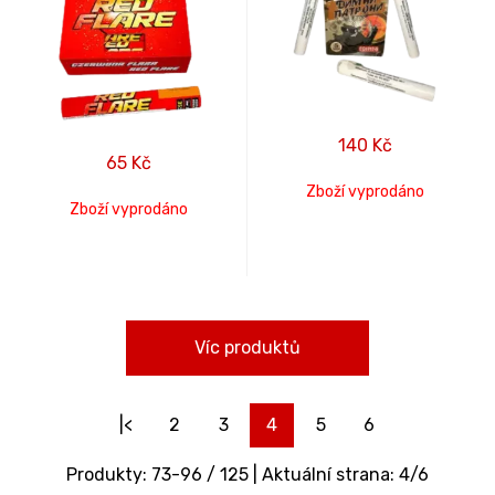
140
Kč
65
Kč
Zboží vyprodáno
Zboží vyprodáno
Víc produktů
|<
2
3
4
5
6
Produkty:
73
-
96
/
125
| Aktuální strana:
4
/
6