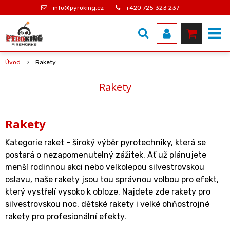
info@pyroking.cz
+420 725 323 237
Úvod
Rakety
Rakety
Rakety
Kategorie raket - široký výběr
pyrotechniky
, která se
postará o nezapomenutelný zážitek. Ať už plánujete
menší rodinnou akci nebo velkolepou silvestrovskou
oslavu, naše rakety jsou tou správnou volbou pro efekt,
který vystřelí vysoko k obloze. Najdete zde rakety pro
silvestrovskou noc, dětské rakety i velké ohňostrojné
rakety pro profesionální efekty.