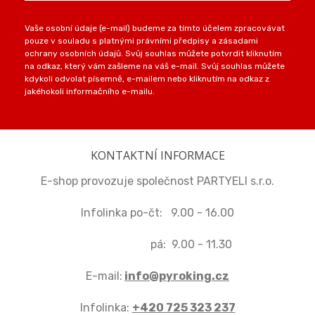
Vaše osobní údaje (e-mail) budeme za tímto účelem zpracovávat
pouze v souladu s platnými právními předpisy a zásadami
ochrany osobních údajů. Svůj souhlas můžete potvrdit kliknutím
na odkaz, který vám zašleme na váš e-mail. Svůj souhlas můžete
kdykoli odvolat písemně, e-mailem nebo kliknutím na odkaz z
jakéhokoli informačního e-mailu.
KONTAKTNÍ INFORMACE
E-shop provozuje společnost PARTYELI s.r.o.
Infolinka po-čt: 9.00 - 16.00
pá: 9.00 - 11.30
E-mail:
info@pyroking.cz
Infolinka:
+420 725 323 237