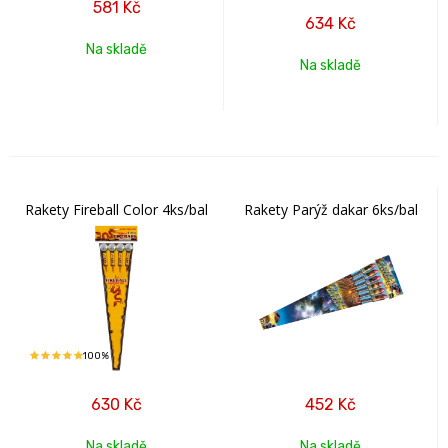
581
Kč
634
Kč
Na skladě
Na skladě
Rakety Fireball Color 4ks/bal
Rakety Parýž dakar 6ks/bal
100%
630
Kč
452
Kč
Na skladě
Na skladě