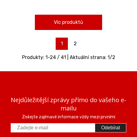
Víc produktů
1
2
Produkty:
1
-
24
/
41
| Aktuální strana:
1
/
2
Nejdůležitější zprávy přímo do vašeho e-
mailu
Ziskejte zajímavé informace vždy mezi prvními
Odebírat