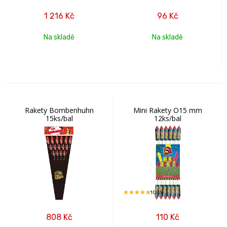
1 216
Kč
96
Kč
Na skladě
Na skladě
Rakety Bombenhuhn
Mini Rakety O15 mm
15ks/bal
12ks/bal
100%
808
Kč
110
Kč