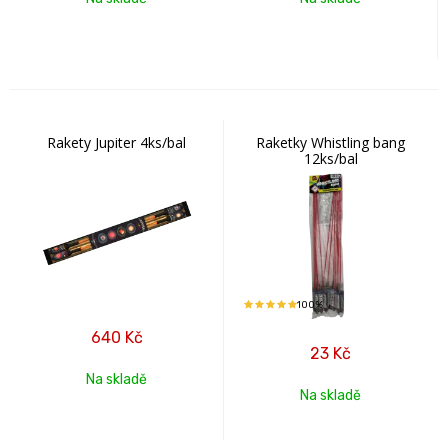
Rakety Jupiter 4ks/bal
Raketky Whistling bang
12ks/bal
100%
640
Kč
23
Kč
Na skladě
Na skladě