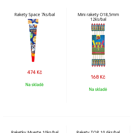
Rakety Space 7ks/bal
Mini rakety O18,5mm
12ks/bal
474
Kč
168
Kč
Na skladě
Na skladě
Raketky Muerte 10ks/bal
Rakety TOP 10 6ks/bal