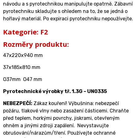
návodu a s pyrotechnikou manipulujte opatrně. Zábavní
pyrotechniku skladujte s ohledem na to, že se jedná o
hořlavý materiál. Po expiraci pyrotechniku nepoužívejte.
Kategorie: F2
Rozměry produktu:
47x220x940 mm
37x185x810 mm
O37mm O47 mm
Pyrotechnické výrobky tř. 1.3G – UN0335
NEBEZPEČÍ:
Zákaz kouření! Výbušnina: nebezpečí
požáru, tlakové vlny nebo zasažení částicemi. Chraňte
před teplem, horkými povrchy, jiskrami, otevřeným
ohněm a jinými zdroji zapálení. Nevystavujte
obrušování/nárazům/tření. Používejte ochranné