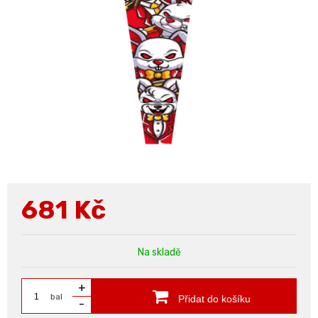
681
Kč
Na skladě
+
bal
Přidat do košíku
-