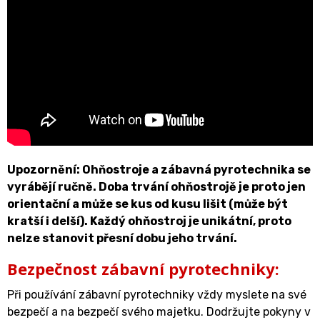
Upozornění: Ohňostroje a zábavná pyrotechnika se
vyrábějí ručně. Doba trvání ohňostrojě je proto jen
orientační a může se kus od kusu lišit (může být
kratší i delší). Každý ohňostroj je unikátní, proto
nelze stanovit přesní dobu jeho trvání.
Bezpečnost zábavní pyrotechniky:
Při používání zábavní pyrotechniky vždy myslete na své
bezpečí a na bezpečí svého majetku. Dodržujte pokyny v