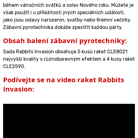
během vánočních svátků a oslav Nového roku. Můžete je
však použít i u příležitosti jných speciálních událostí,
jako jsou oslavy narozenin, svatby nebo firemní večírky.
Zábavní pyrotechnika dokáže zpestřit každou párty.
Obsah balení zábavní pyrotechniky:
Sada Rabbits Invasion obsahuje 5 kusů
raket
CLE8021
nejvyšší kvality s různobarevným efektem a 4 kusy
raket
CLE2590.
Podívejte se na video raket Rabbits
Invasion: