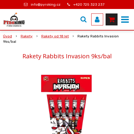
info@pyroking.cz
+420 725 323 237
Úvod
Rakety
Rakety od 18 let
Rakety Rabbits Invasion
9ks/bal
Rakety Rabbits Invasion 9ks/bal