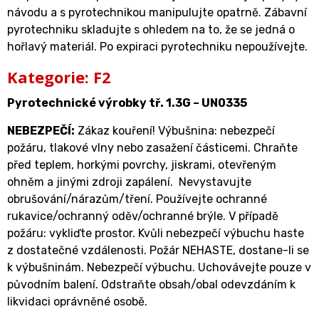
návodu a s pyrotechnikou manipulujte opatrně. Zábavní
pyrotechniku skladujte s ohledem na to, že se jedná o
hořlavý materiál. Po expiraci pyrotechniku nepoužívejte.
Kategorie: F2
Pyrotechnické výrobky tř. 1.3G – UN0335
NEBEZPEČÍ:
Zákaz kouření! Výbušnina: nebezpečí
požáru, tlakové vlny nebo zasažení částicemi. Chraňte
před teplem, horkými povrchy, jiskrami, otevřeným
ohněm a jinými zdroji zapálení. Nevystavujte
obrušování/nárazům/tření. Používejte ochranné
rukavice/ochranný oděv/ochranné brýle. V případě
požáru: vykliďte prostor. Kvůli nebezpečí výbuchu haste
z dostatečné vzdálenosti. Požár NEHASTE, dostane-li se
k výbušninám. Nebezpečí výbuchu. Uchovávejte pouze v
původním balení. Odstraňte obsah/obal odevzdáním k
likvidaci oprávněné osobě.