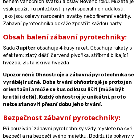
během vánočních svátků a oslav Nového roku. Můžete je
však použít i u příležitosti jných speciálních událostí,
jako jsou oslavy narozenin, svatby nebo firemní večírky.
Zábavní pyrotechnika dokáže zpestřit každou párty.
Obsah balení zábavní pyrotechniky:
Sada
Jupiter
obsahuje 4 kusy raket. Obsahuje rakety s
efektem: zlatý déšť, červená pivoňka, stříbrná blikající
hvězda, žlutá iskřivá hvězda
Upozornění: Ohňostroje a zábavná pyrotechnika se
vyrábějí ručně. Doba trvání ohňostrojě je proto jen
orientační a může se kus od kusu lišit (může být
kratší i delší). Každý ohňostroj je unikátní, proto
nelze stanovit přesní dobu jeho trvání.
Bezpečnost zábavní pyrotechniky:
Při používání zábavní pyrotechniky vždy myslete na své
bezpečí a na bezpečí svého majetku. Dodržujte pokyny v