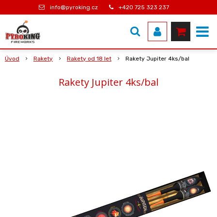
info@pyroking.cz
+420 725 323 237
Úvod
Rakety
Rakety od 18 let
Rakety Jupiter 4ks/bal
Rakety Jupiter 4ks/bal