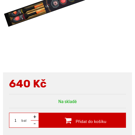
640
Kč
Na skladě
+
bal
Přidat do košíku
-