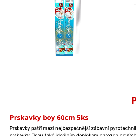
P
Prskavky boy 60cm 5ks
Prskavky patří mezi nejbezpečnější zábavní pyrotechni
prskavky. Jsou také ideálním doplňkem narozeninových 