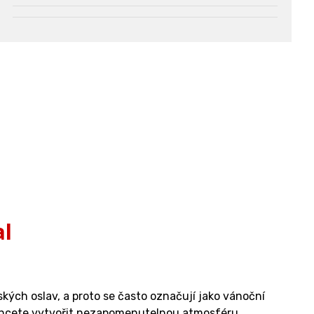
al
kých oslav, a proto se často označují jako vánoční
e chcete vytvořit nezapomenutelnou atmosféru.