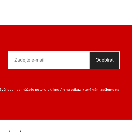
Odebírat
vůj souhlas můžete potvrdit kliknutím na odkaz, který vám zašleme na