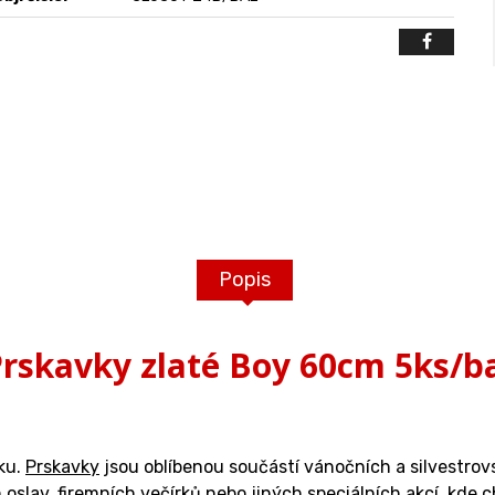
Popis
rskavky zlaté Boy 60cm 5ks/b
ku.
Prskavky
jsou oblíbenou součástí vánočních a silvestrovs
oslav, firemních večírků nebo jiných speciálních akcí, kd