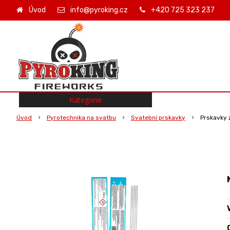
Úvod
info@pyroking.cz
+420 725 323 237
Kategorie
Úvod
Pyrotechnika na svatbu
Svatební prskavky
Prskavky 
O