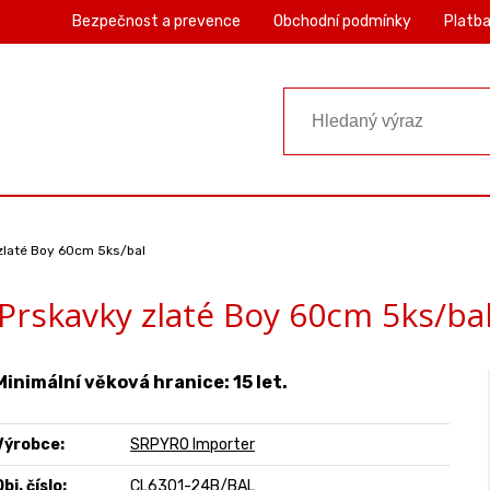
Bezpečnost a prevence
Obchodní podmínky
Platba
zlaté Boy 60cm 5ks/bal
Prskavky zlaté Boy 60cm 5ks/ba
Minimální věková hranice: 15 let.
Výrobce:
SRPYRO Importer
bj. číslo:
CL6301-24B/BAL