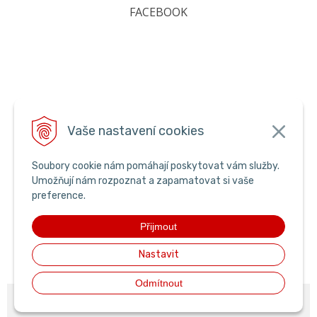
FACEBOOK
Vaše nastavení cookies
Soubory cookie nám pomáhají poskytovat vám služby.
Umožňují nám rozpoznat a zapamatovat si vaše
preference.
Přijmout
Nastavit
Odmítnout
© 2026 pyroking •
NextShop
&
e-shop Pohoda Connector
by
NextCom s.r.o.