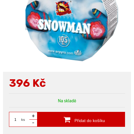
396
Kč
Na skladě
+
ks
Přidat do košíku
-