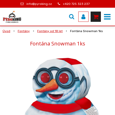
info@pyroking.cz
+420 725 323 237
Úvod
Fontány
Fontány od 18 let
Fontána Snowman 1ks
Fontána Snowman 1ks