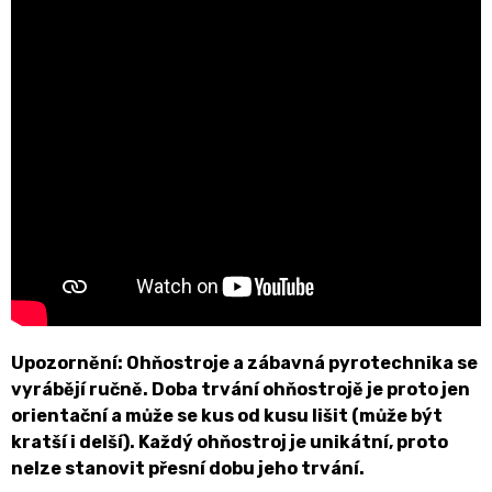
Upozornění: Ohňostroje a zábavná pyrotechnika se
vyrábějí ručně. Doba trvání ohňostrojě je proto jen
orientační a může se kus od kusu lišit (může být
kratší i delší). Každý ohňostroj je unikátní, proto
nelze stanovit přesní dobu jeho trvání.