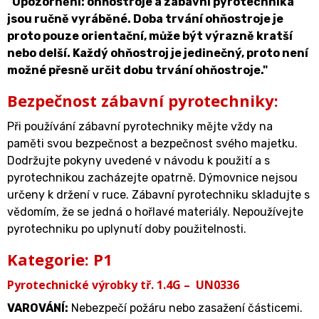
"Upozornění: ohňostroje a zábavní pyrotechnika
jsou ručně vyráběné. Doba trvání ohňostroje je
proto pouze orientační, může být výrazně kratší
nebo delší. Každý ohňostroj je jedinečný, proto není
možné přesně určit dobu trvání ohňostroje."
Bezpečnost zábavní pyrotechniky:
Při používání zábavní pyrotechniky mějte vždy na
paměti svou bezpečnost a bezpečnost svého majetku.
Dodržujte pokyny uvedené v návodu k použití a s
pyrotechnikou zacházejte opatrně. Dýmovnice nejsou
určeny k držení v ruce. Zábavní pyrotechniku skladujte s
vědomím, že se jedná o hořlavé materiály. Nepoužívejte
pyrotechniku po uplynutí doby použitelnosti.
Kategorie: P1
Pyrotechnické výrobky tř. 1.4G – UN0336
VAROVÁNÍ
:
Nebezpečí požáru nebo zasažení částicemi.