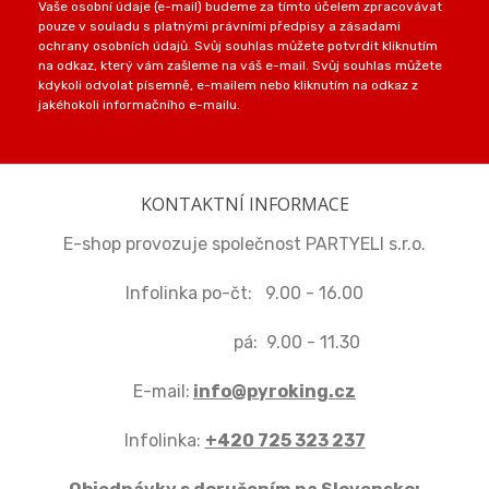
Vaše osobní údaje (e-mail) budeme za tímto účelem zpracovávat
pouze v souladu s platnými právními předpisy a zásadami
ochrany osobních údajů. Svůj souhlas můžete potvrdit kliknutím
na odkaz, který vám zašleme na váš e-mail. Svůj souhlas můžete
kdykoli odvolat písemně, e-mailem nebo kliknutím na odkaz z
jakéhokoli informačního e-mailu.
KONTAKTNÍ INFORMACE
E-shop provozuje společnost PARTYELI s.r.o.
Infolinka po-čt: 9.00 - 16.00
pá: 9.00 - 11.30
E-mail:
info@pyroking.cz
Infolinka:
+420 725 323 237