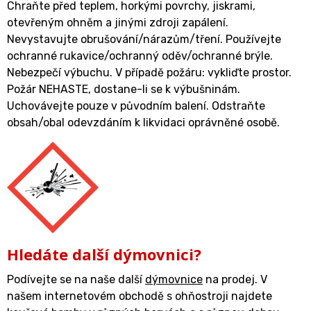
Chraňte před teplem, horkými povrchy, jiskrami,
otevřeným ohněm a jinými zdroji zapálení.
Nevystavujte obrušování/nárazům/tření. Používejte
ochranné rukavice/ochranný oděv/ochranné brýle.
Nebezpečí výbuchu. V případě požáru: vykliďte prostor.
Požár NEHASTE, dostane-li se k výbušninám.
Uchovávejte pouze v původním balení. Odstraňte
obsah/obal odevzdáním k likvidaci oprávněné osobě.
Hledáte další dýmovnici?
Podívejte se na naše další
dýmovnice
na prodej. V
našem internetovém obchodě s ohňostroji najdete