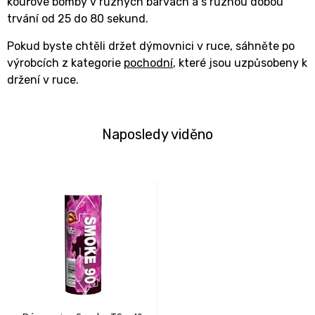
kouřové bomby v různých barvách a s různou dobou
trvání od 25 do 80 sekund.
Pokud byste chtěli držet dýmovnici v ruce, sáhněte po
výrobcích z kategorie
pochodní
, které jsou uzpůsobeny k
držení v ruce.
Naposledy viděno