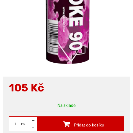
105
Kč
Na skladě
+
ks
Přidat do košíku
-