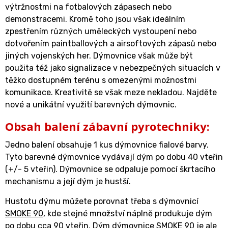
výtržnostmi na fotbalových zápasech nebo
demonstracemi. Kromě toho jsou však ideálním
zpestřením různých uměleckých vystoupení nebo
dotvořením paintballových a airsoftových zápasů nebo
jiných vojenských her. Dýmovnice však může být
použita též jako signalizace v nebezpečných situacích v
těžko dostupném terénu s omezenými možnostmi
komunikace. Kreativitě se však meze nekladou. Najděte
nové a unikátní využití barevných dýmovnic.
Obsah balení zábavní pyrotechniky:
Jedno balení obsahuje 1 kus dýmovnice fialové barvy.
Tyto barevné dýmovnice vydávají dým po dobu 40 vteřin
(+/- 5 vteřin). Dýmovnice se odpaluje pomocí škrtacího
mechanismu a její dým je hustší.
Hustotu dýmu můžete porovnat třeba s dýmovnicí
SMOKE 90
, kde stejné množství náplně produkuje dým
po dobu cca 90 vteřin. Dým dýmovnice SMOKE 90 je ale